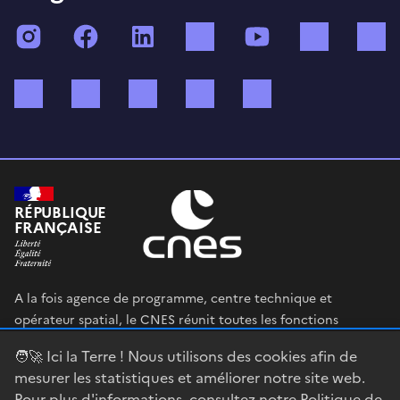
Instagram
Facebook
LinkedIn
TikTok
YouTube
Twitch
Bluesky
Mastodon
X (ex Twitter)
WhatsApp
Spotify
RÉPUBLIQUE
FRANÇAISE
A la fois agence de programme, centre technique et
opérateur spatial, le CNES réunit toutes les fonctions
permettant au gouvernement français de définir et mettre
🧑‍🚀 Ici la Terre ! Nous utilisons des cookies afin de
en œuvre sa stratégie spatiale.
mesurer les statistiques et améliorer notre site web.
Pour plus d'informations, consultez notre
Politique de