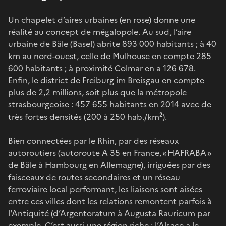
Un chapelet d’aires urbaines (en rose) donne une
réalité au concept de mégalopole. Au sud, l’aire
urbaine de Bâle (Basel) abrite 893 000 habitants ; à 40
km au nord-ouest, celle de Mulhouse en compte 285
600 habitants ; à proximité Colmar en a 126 678.
Enfin, le district de Freiburg im Breisgau en compte
plus de 2,2 millions, soit plus que la métropole
strasbourgeoise : 457 655 habitants en 2014 avec de
très fortes densités (200 à 250 hab./km²).
Bien connectées par le Rhin, par des réseaux
autoroutiers (autoroute A 35 en France, « HAFRABA »
de Bâle à Hambourg en Allemagne), irriguées par des
faisceaux de routes secondaires et un réseau
ferroviaire local performant, les liaisons sont aisées
entre ces villes dont les relations remontent parfois à
l'Antiquité (d’Argentoratum à Augusta Rauricum par
exemple. C’est aussi une région riche : l’Alsace a le