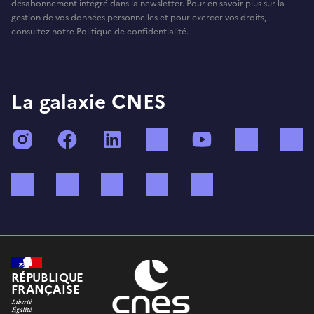
désabonnement intégré dans la newsletter. Pour en savoir plus sur la
gestion de vos données personnelles et pour exercer vos droits,
consultez notre Politique de confidentialité.
La galaxie CNES
Instagram
Facebook
LinkedIn
TikTok
YouTube
Twitch
Bluesky
Mastodon
X (ex Twitter)
WhatsApp
Spotify
RÉPUBLIQUE
FRANÇAISE