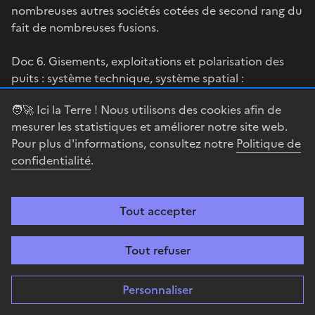
nombreuses autres sociétés cotées de second rang du
fait de nombreuses fusions.
Doc 6. Gisements, exploitations et polarisation des
puits : système technique, système spatial :
🧑‍🚀 Ici la Terre ! Nous utilisons des cookies afin de
mesurer les statistiques et améliorer notre site web.
Pour plus d'informations, consultez notre
Politique de
Agrandir l'image
confidentialité
.
Tout accepter
Le bassin permien polarise ainsi 40 % de la production
étasunienne d’ExxonMobil, dont le siège est à Irving
Tout refuser
dans la banlieue de Dallas et qui est l’héritière directe
de la fameuse John D. Rockefeller’s Standard Oil. Les
firmes étasuniennes profitent aussi de la tendance au
Personnaliser
désengagement des grands européens comme Shell