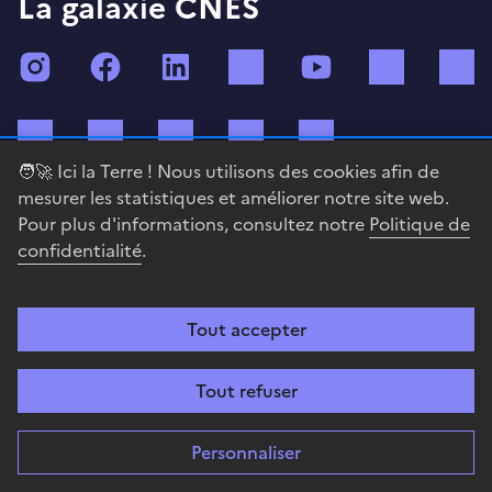
La galaxie CNES
Instagram
Facebook
LinkedIn
TikTok
YouTube
Twitch
Bluesky
Mastodon
X (ex Twitter)
WhatsApp
Spotify
🧑‍🚀 Ici la Terre ! Nous utilisons des cookies afin de
mesurer les statistiques et améliorer notre site web.
Pour plus d'informations, consultez notre
Politique de
confidentialité
.
RÉPUBLIQUE
FRANÇAISE
Tout accepter
Tout refuser
A la fois agence de programme, centre technique et
opérateur spatial, le CNES réunit toutes les fonctions
permettant au gouvernement français de définir et mettre
Personnaliser
en œuvre sa stratégie spatiale.