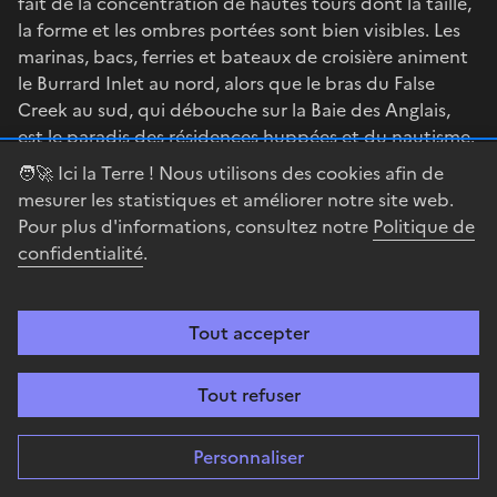
fait de la concentration de hautes tours dont la taille,
la forme et les ombres portées sont bien visibles. Les
marinas, bacs, ferries et bateaux de croisière animent
le Burrard Inlet au nord, alors que le bras du False
Creek au sud, qui débouche sur la Baie des Anglais,
est le paradis des résidences huppées et du nautisme.
🧑‍🚀 Ici la Terre ! Nous utilisons des cookies afin de
Comme dans toutes les grandes métropoles
mesurer les statistiques et améliorer notre site web.
d’Amérique du Nord, le carroyage géométrique de
Pour plus d'informations, consultez notre
Politique de
l’espace impose son modèle et sa forme répétitive.
confidentialité
.
L’immense dôme blanc du BC Place Stadium construit
en 1981 et pouvant accueillir jusqu’à 54.000
personnes, et la boule ronde de Creekside Park, qui
Tout accepter
s’avance dans l’eau du bassin terminal, viennent nous
rappeler les grandes opérations urbaines dont la
Tout refuser
métropole est l’objet depuis plusieurs décennies. En
particulier, les hautes tours bien visibles au sud et à
l’est de Creekside Park témoignent de la qualité
Personnaliser
urbaine et architecturale de certaines opérations