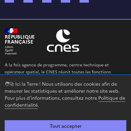
RÉPUBLIQUE
FRANÇAISE
A la fois agence de programme, centre technique et
opérateur spatial, le CNES réunit toutes les fonctions
permettant au gouvernement français de définir et mettre
🧑‍🚀 Ici la Terre ! Nous utilisons des cookies afin de
en œuvre sa stratégie spatiale.
mesurer les statistiques et améliorer notre site web.
Pour plus d'informations, consultez notre
Politique de
legifrance.gouv.fr
gouvernement.fr
confidentialité
.
service-public.fr
data.gouv.fr
Tout accepter
Accessibilité : partiellement conforme
Mentions légales
Politique de