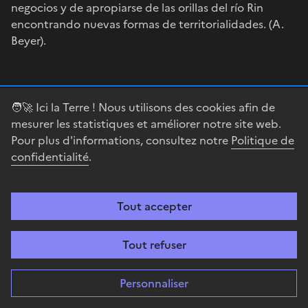
negocios y de apropiarse de las orillas del río Rin
encontrando nuevas formas de territorialidades. (A.
Beyer).
Una conexión ferroviaria
🧑‍🚀 Ici la Terre ! Nous utilisons des cookies afin de
mesurer les statistiques et améliorer notre site web.
Basilea dispone de dos estaciones de ferrocarriles
Pour plus d'informations, consultez notre
Politique de
gestionadas por dos compañías nacionales diferentes.
confidentialité
.
Esta situación es una herencia de las competencias de
las compañías privadas del siglo XIX. La SBB, operador
suizo, se ocupa de la estación central donde la SNCF
Tout accepter
(compañía nacional francesa) tiene andenes. La DB
(Deutsch Bahn) alemana y la SNCF tienen un estatuto
Tout refuser
aduanero especial.
Personnaliser
Este sistema ferroviario hace de Suiza un nudo con
diferentes escalas -regional, nacional, europea – que