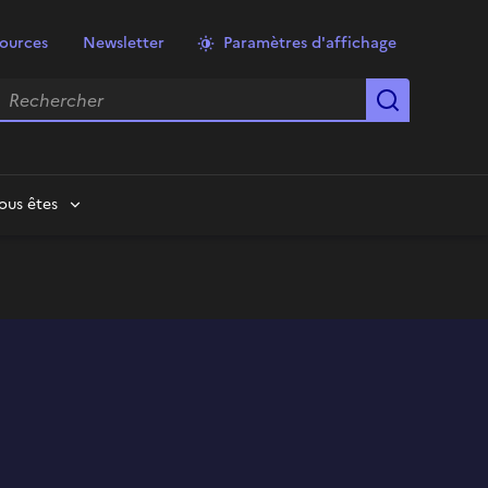
ources
Newsletter
Paramètres d'affichage
echercher
Lancer la
ous êtes