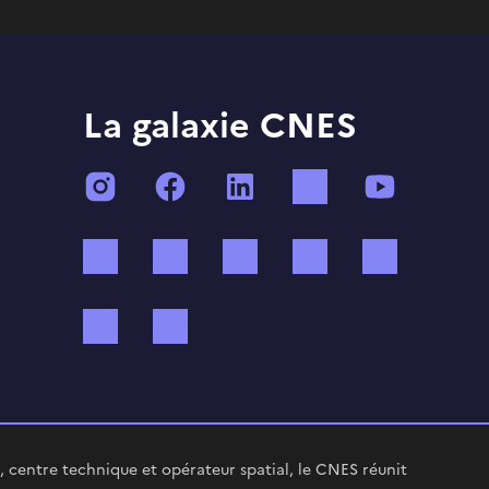
La galaxie CNES
Instagram
Facebook
LinkedIn
TikTok
YouTube
Twitch
Threads
Bluesky
Mastodon
X (ex Twi
WhatsApp
Spotify
 centre technique et opérateur spatial, le CNES réunit