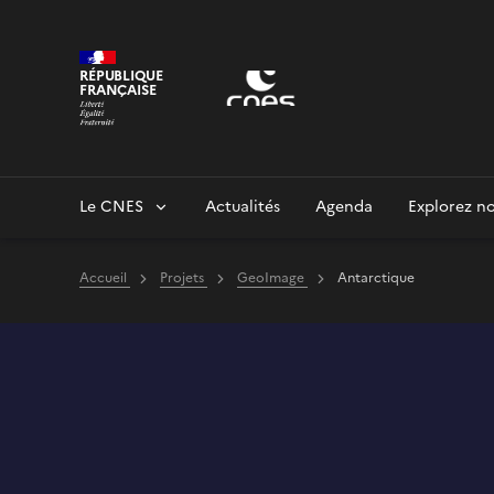
Panneau de gestion des cookies
RÉPUBLIQUE
FRANÇAISE
Le CNES
Actualités
Agenda
Explorez no
Accueil
Projets
GeoImage
Antarctique