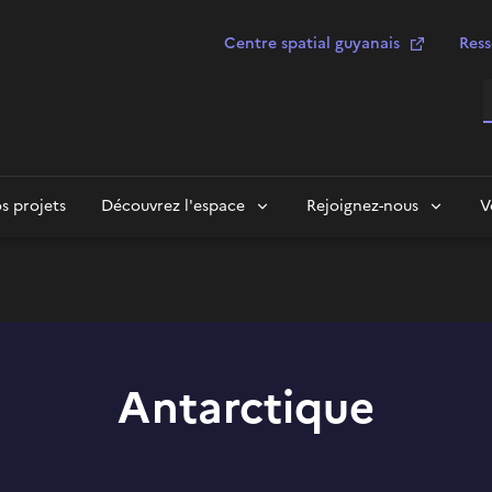
Centre spatial guyanais
Ress
R
s projets
Découvrez l'espace
Rejoignez-nous
V
Antarctique