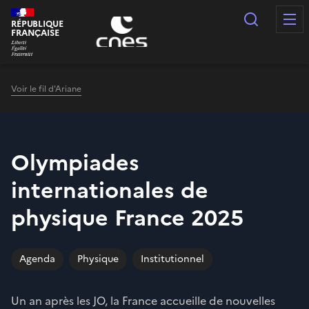
Panneau de gestion des cookies
Recherc
RÉPUBLIQUE
FRANÇAISE
Voir le fil d'Ariane
Olympiades
internationales de
physique France 2025
Agenda
Physique
Institutionnel
Un an après les JO, la France accueille de nouvelles