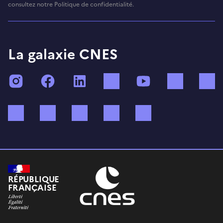
consultez notre Politique de confidentialité.
La galaxie CNES
Instagram
Facebook
LinkedIn
TikTok
YouTube
Twitch
Bluesky
Mastodon
X (ex Twitter)
WhatsApp
Spotify
RÉPUBLIQUE
FRANÇAISE