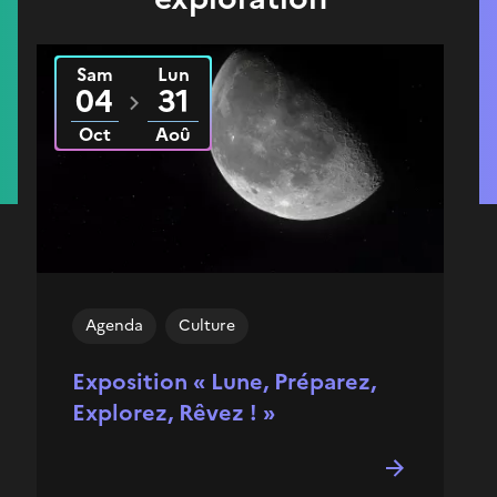
Sam
Lun
Du
2025
au
2026
04
31
Oct
Aoû
Agenda
Culture
Exposition « Lune, Préparez,
Explorez, Rêvez ! »