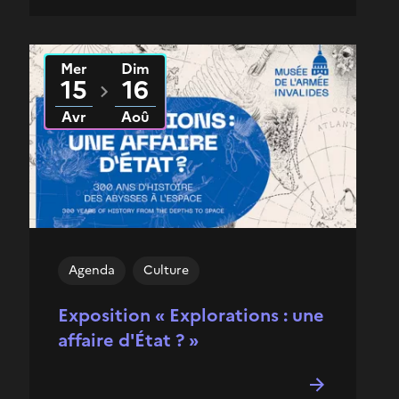
Mer
Dim
Du
2026
au
2026
15
16
Avr
Aoû
Agenda
Culture
Exposition « Explorations : une
affaire d'État ? »