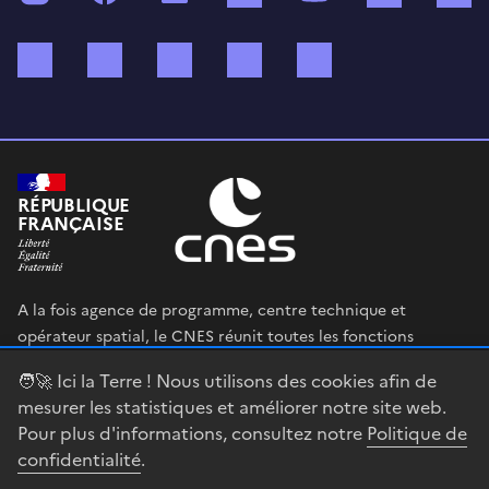
Bluesky
Mastodon
X (ex Twitter)
WhatsApp
Spotify
RÉPUBLIQUE
FRANÇAISE
A la fois agence de programme, centre technique et
opérateur spatial, le CNES réunit toutes les fonctions
permettant au gouvernement français de définir et mettre
🧑‍🚀 Ici la Terre ! Nous utilisons des cookies afin de
en œuvre sa stratégie spatiale.
mesurer les statistiques et améliorer notre site web.
Pour plus d'informations, consultez notre
Politique de
legifrance.gouv.fr
gouvernement.fr
confidentialité
.