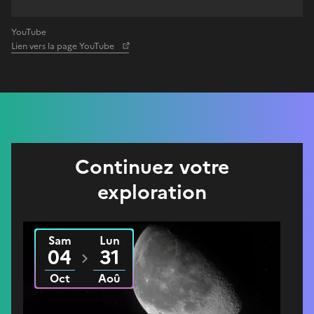
YouTube
Lien vers la page YouTube
Continuez votre
exploration
Sam
Lun
Du
2025
au
2026
04
31
Oct
Aoû