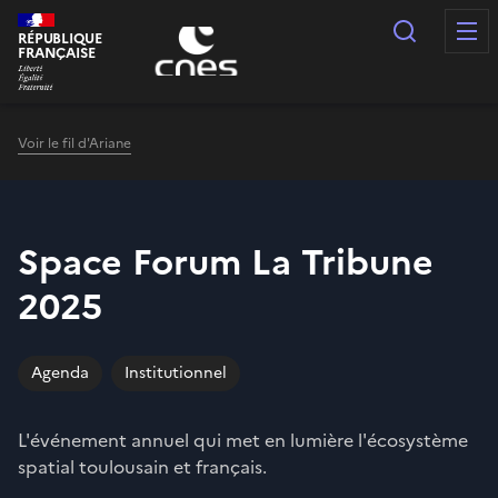
Panneau de gestion des cookies
Recherc
RÉPUBLIQUE
FRANÇAISE
Voir le fil d'Ariane
Space Forum La Tribune
2025
Agenda
Institutionnel
L'événement annuel qui met en lumière l'écosystème
spatial toulousain et français.