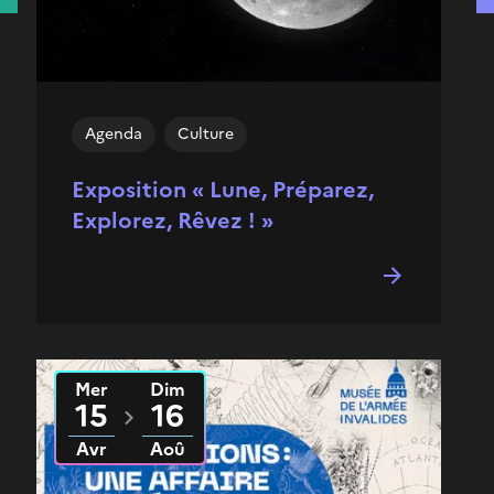
Agenda
Culture
Exposition « Lune, Préparez,
Explorez, Rêvez ! »
Mer
Dim
Du
2026
au
2026
15
16
Avr
Aoû