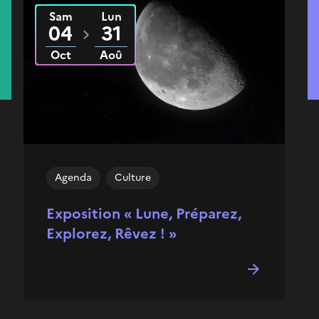
Sam
Lun
Du
2025
au
2026
04
31
Oct
Aoû
Agenda
Culture
Exposition « Lune, Préparez,
Explorez, Rêvez ! »