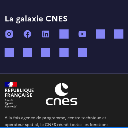
La galaxie CNES
Instagram
Facebook
LinkedIn
TikTok
YouTube
Twitch
Bluesky
Mastodon
X (ex Twitter)
WhatsApp
Spotify
RÉPUBLIQUE
FRANÇAISE
A la fois agence de programme, centre technique et
opérateur spatial, le CNES réunit toutes les fonctions