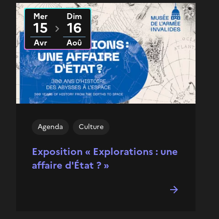
Mer
Dim
Du
2026
au
2026
15
16
Avr
Aoû
Agenda
Culture
Exposition « Explorations : une
affaire d'État ? »