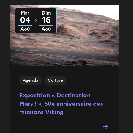
Mar
Dim
Du
2026
au
2026
04
16
Aoû
Aoû
Agenda
Culture
Exposition « Destination
Mars ! », 50e anniversaire des
missions Viking