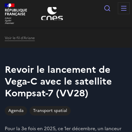
Panneau de gestion des cookies
Recherc
RÉPUBLIQUE
FRANÇAISE
Voir le fil d'Ariane
Revoir le lancement de
Vega-C avec le satellite
Kompsat-7 (VV28)
Agenda
Transport spatial
Pour la 3e fois en 2025, ce 1er décembre, un lanceur