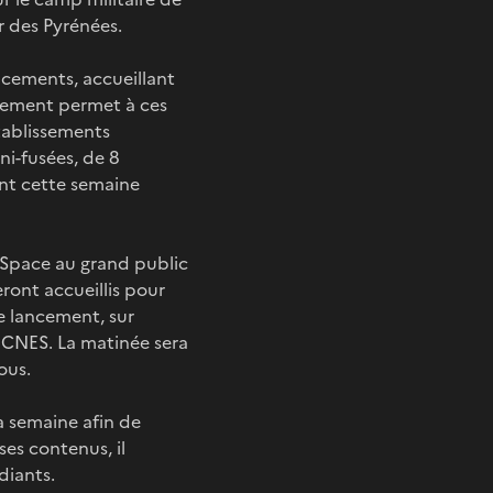
r des Pyrénées.
ncements, accueillant
énement permet à ces
établissements
i-fusées, de 8
ont cette semaine
’Space au grand public
eront accueillis pour
e lancement, sur
u CNES. La matinée sera
ous.
a semaine afin de
ses contenus, il
diants.