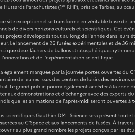
er
e Hussards Parachutistes (1
RHP), près de Tarbes, au cœu
e site exceptionnel se transforme en véritable base de la
nnels de divers horizons culturels et scientifiques. Cet év
les projets développés tout au long de l'année dans leurs 
eur. Le lancement de 26 fusées expérimentales et de 36 min
insi que deux lâchers de ballons stratosphériques rythmer
 l'innovation et de l'expérimentation scientifique.
ra également marquée par la journée portes ouvertes du C
uantaine de jeunes issus des centres de loisirs des environs s
atial. Le grand public pourra également accéder à la zone d
sister aux démonstrations et d’échanger avec des experts d
andis que les animations de l'après-midi seront ouvertes à t
s scientifiques Gauthier DM - Science sera présent toute l
nsacrées au C’Space et aux lancements de fusées. À travers 
couvrir au plus grand nombre les projets conçus par les étu