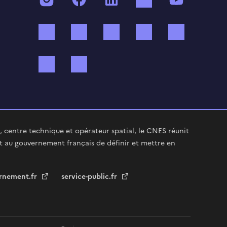
Twitch
Threads
Bluesky
Mastodon
X (ex Twi
WhatsApp
Spotify
 centre technique et opérateur spatial, le CNES réunit
t au gouvernement français de définir et mettre en
rnement.fr
service-public.fr