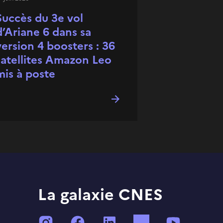
Succès du 3e vol
d’Ariane 6 dans sa
version 4 boosters : 36
satellites Amazon Leo
mis à poste
La galaxie CNES
Instagram
Facebook
LinkedIn
TikTok
YouTube