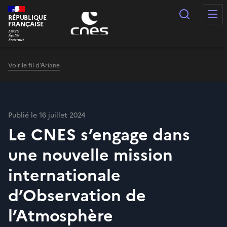
Panneau de gestion des cookies
Recherc
RÉPUBLIQUE
FRANÇAISE
Voir le fil d'Ariane
Publié le 16 juillet 2024
Le CNES s’engage dans
une nouvelle mission
internationale
d’Observation de
l’Atmosphère