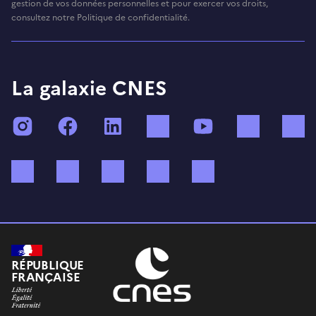
gestion de vos données personnelles et pour exercer vos droits,
consultez notre Politique de confidentialité.
La galaxie CNES
Instagram
Facebook
LinkedIn
TikTok
YouTube
Twitch
Bluesky
Mastodon
X (ex Twitter)
WhatsApp
Spotify
RÉPUBLIQUE
FRANÇAISE