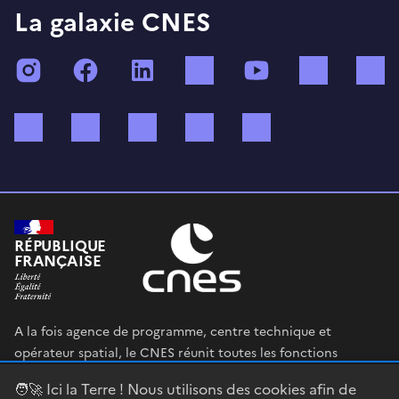
La galaxie CNES
Instagram
Facebook
LinkedIn
TikTok
YouTube
Twitch
Bluesky
Mastodon
X (ex Twitter)
WhatsApp
Spotify
RÉPUBLIQUE
FRANÇAISE
A la fois agence de programme, centre technique et
opérateur spatial, le CNES réunit toutes les fonctions
permettant au gouvernement français de définir et mettre
🧑‍🚀 Ici la Terre ! Nous utilisons des cookies afin de
en œuvre sa stratégie spatiale.