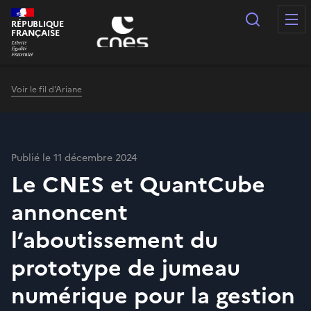
Panneau de gestion des cookies
Recherc
RÉPUBLIQUE
FRANÇAISE
Voir le fil d'Ariane
Publié le 11 décembre 2024
Le CNES et QuantCube
annoncent
l’aboutissement du
prototype de jumeau
numérique pour la gestion