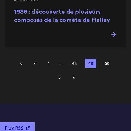
1986 : découverte de plusieurs
composés de la comète de Halley
…
Précédent
1
48
49
50
Première page
Suivant
Dernière page
Flux RSS