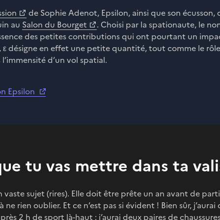
ssion
de Sophie Adenot, Epsilon, ainsi que son écusson, 
uin au
Salon du Bourget
. Choisi par la spationaute, le nom
essence des petites contributions qui ont pourtant un impac
ε désigne en effet une petite quantité, tout comme le rôl
l’immensité d’un vol spatial.
on Epsilon
ue tu vas mettre dans ta vali
n vaste sujet (rires). Elle doit être prête un an avant de parti
ne rien oublier. Et ce n’est pas si évident ! Bien sûr, j’aurai 
près 2 h de sport là-haut : j’aurai deux paires de chaussure