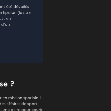
ont été dévoilés
 Epsilon (le « e »
t : en
e d’un
se ?
r en mission spatiale. Il
des affaires de sport,
s, une paire pour courir