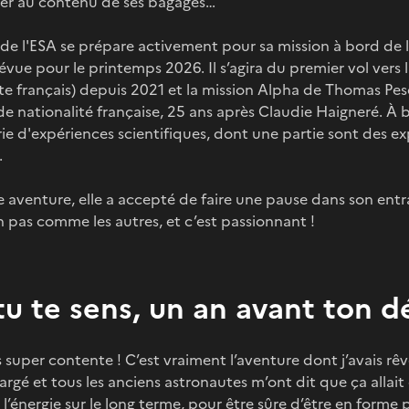
ger au contenu de ses bagages…
 de l'ESA se prépare activement pour sa mission à bord de l
révue pour le printemps 2026. Il s’agira du premier vol vers 
e français) depuis 2021 et la mission Alpha de Thomas Pes
 nationalité française, 25 ans après Claudie Haigneré. À b
e d'expériences scientifiques, dont une partie sont des ex
.
e aventure, elle a accepté de faire une pause dans son en
 pas comme les autres, et c’est passionnant !
 te sens, un an avant ton dé
s super contente ! C’est vraiment l’aventure dont j’avais rêv
argé et tous les anciens astronautes m’ont dit que ça allait e
e l’énergie sur le long terme, pour être sûre d’être en forme 