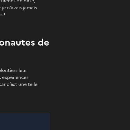
 tâches de base,
 je n’avais jamais
s !
ronautes de
lontiers leur
es expériences
car c’est une telle