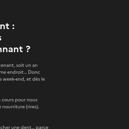
nt :
s
nnant ?
tenant, soit un an
même endroit… Donc
e week-end, et dès le
un cours pour nous
nourriture (rires).
racher une dent… parce