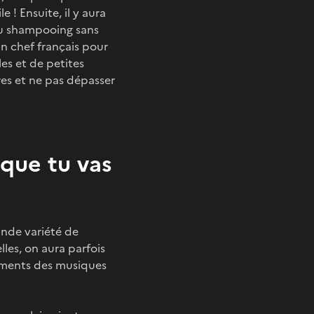
e ! Ensuite, il y aura
 du shampooing sans
 un chef français pour
les et de petites
res et ne pas dépasser
 que tu vas
rande variété de
les, on aura parfois
moments des musiques