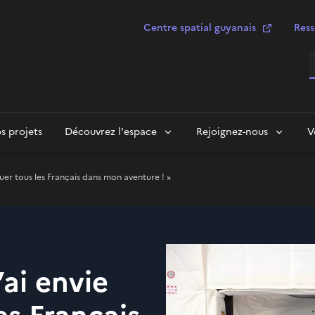
Centre spatial guyanais
Ress
R
s projets
Découvrez l'espace
Rejoignez-nous
V
uer tous les Français dans mon aventure ! »
’ai envie