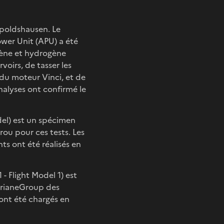
mpoldshausen. Le
ower Unit (APU) a été
gène et hydrogène
voirs, de tasser les
 du moteur Vinci, et de
nalyses ont confirmé le
del) est un spécimen
rou pour ces tests. Les
ts ont été réalisés en
- Flight Model 1) est
 ArianeGroup des
ont été chargés en