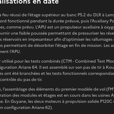
alisations en date
 à feu réussi de l’étage supérieur au banc P5.2 du DLR à La
ord fonctionné pendant la durée prévue, puis l’Auxiliary P
ses, comme prévu. L’APU est un propulseur auxiliaire à oxy
ournir une faible poussée permettant de pressuriser les réser
es réservoirs en impesanteur afin d’optimiser les rallumages
s permettant de désorbiter l’étage en fin de mission. Les a
ent l’APU.
ur utilisé pour les tests combinés (CTM - Combined Test Mo
guration Ariane 64. Il est assemblé sur son pas de tir à Kou
es ont été branchées et les tests fonctionnels correspondan
contrôle du pas de tir.
e, l’assemblage des éléments du premier modèle de vol (FM1 
gration des modules et étages est en cours dans les usines
. En Guyane, les deux moteurs à propulsion solide P120C 
en configuration Ariane 62).