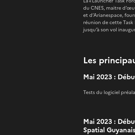
La « Launcher Task For
du CNES, maitre d’œuv
et d’Arianespace, four
réunion de cette Task
jusqu’à son vol inaugur
Les principau
Mai 2023 : Début
Tests du logiciel préal
Mai 2023 : Débu
Spatial Guyanai