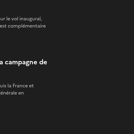
r le vol inaugural,
 test complémentaire
 la campagne de
is la France et
générale en