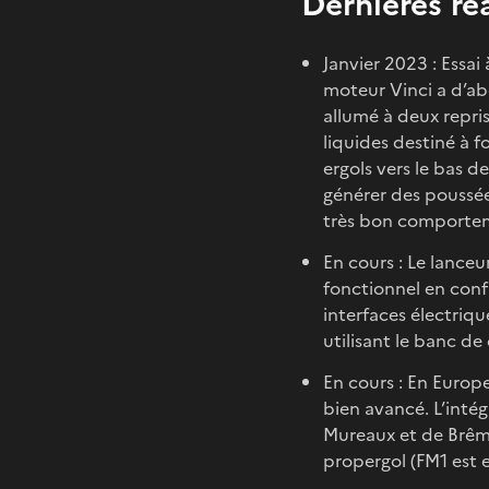
Dernières ré
Janvier 2023 : Essai
moteur Vinci a d’ab
allumé à deux repri
liquides destiné à f
ergols vers le bas d
générer des poussée
très bon comportem
En cours : Le lance
fonctionnel en confi
interfaces électriqu
utilisant le banc de 
En cours : En Europ
bien avancé. L’inté
Mureaux et de Brême
propergol (FM1 est 