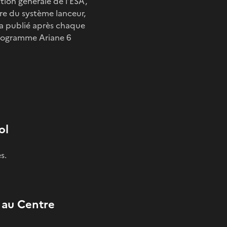
tion générale de l’ESA,
e du système lanceur,
ra publié après chaque
programme Ariane 6
ol
s.
 au Centre