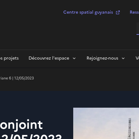
Centre spatial guyanais
Ress
R
s projets
Découvrez l'espace
Rejoignez-nous
V
riane 6 | 12/05/2023
conjoint