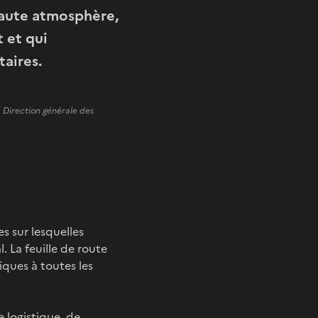
 haute atmosphère,
t et qui
aires.
la Direction générale des
s sur lesquelles
. La feuille de route
ques à toutes les
e logistique, de