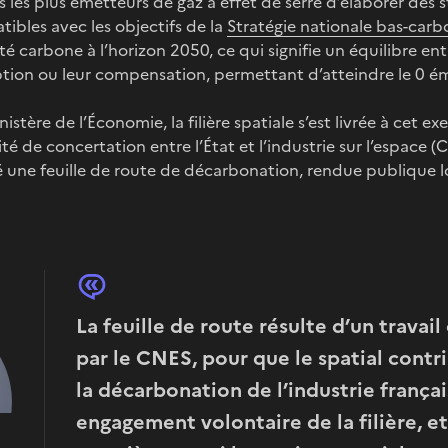
s les plus émetteurs de gaz à effet de serre d’élaborer des 
ibles avec les objectifs de la
Stratégie nationale bas-car
té carbone à l’horizon 2050, ce qui signifie un équilibre ent
ption ou leur compensation, permettant d’atteindre le 0 ém
istère de l’Économie, la filière spatiale s’est livrée à cet e
 de concertation entre l’État et l’industrie sur l’espace (C
 une feuille de route de décarbonation, rendue publique l
La feuille de route résulte d’un travail
par le CNES, pour que le spatial contr
la décarbonation de l’industrie français
engagement volontaire de la filière, et