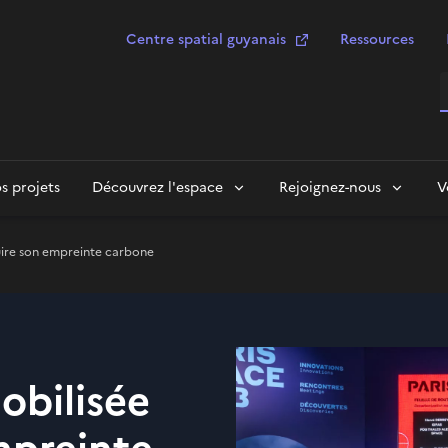
Centre spatial guyanais
Ressources
R
s projets
Découvrez l'espace
Rejoignez-nous
V
duire son empreinte carbone
mobilisée