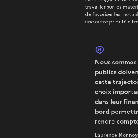
travailler sur les mat
de favoriser les mutual
une autre priorité a tr
Nous sommes d
publics doiven
cette trajecto
choix importan
dans leur fina
bord permettra
rendre compte
Laurence Monnoy