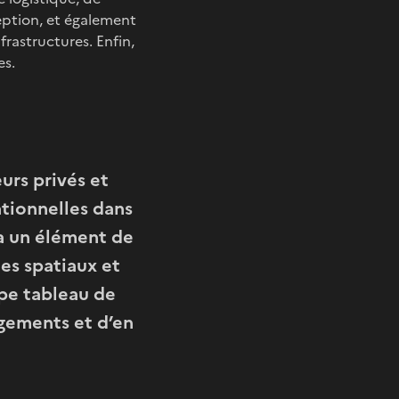
ception, et également
frastructures. Enfin,
es.
urs privés et
ationnelles dans
ra un élément de
es spatiaux et
ype tableau de
agements et d’en