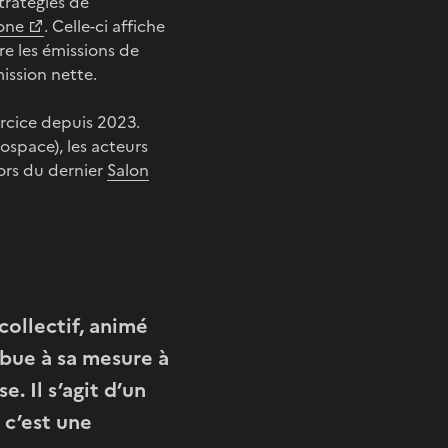
stratégies de
bone
. Celle-ci affiche
re les émissions de
ission nette.
xercice depuis 2023.
ospace), les acteurs
ors du dernier
Salon
 collectif, animé
ibue à sa mesure à
e. Il s’agit d’un
 c’est une