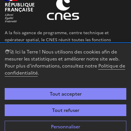
RÉPUBLIQUE
FRANÇAISE
A la fois agence de programme, centre technique et
opérateur spatial, le CNES réunit toutes les fonctions
permettant au gouvernement français de définir et mettre
🧑‍🚀 Ici la Terre ! Nous utilisons des cookies afin de
en œuvre sa stratégie spatiale.
mesurer les statistiques et améliorer notre site web.
Pour plus d'informations, consultez notre
Politique de
legifrance.gouv.fr
gouvernement.fr
confidentialité
.
service-public.fr
data.gouv.fr
Tout accepter
Accessibilité : partiellement conforme
Mentions légales
Politique de
confidentialité
Gestion des cookies
Contact
Centre spatial
Tout refuser
guyanais
Personnaliser
Sauf mention explicite de propriété intellectuelle détenue par des tiers,