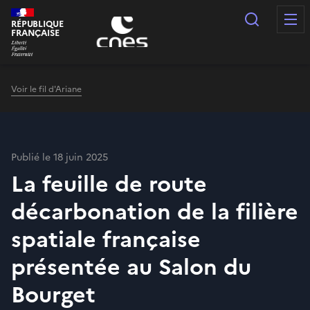
Panneau de gestion des cookies
Recherc
RÉPUBLIQUE
FRANÇAISE
Voir le fil d'Ariane
Publié le 18 juin 2025
La feuille de route
décarbonation de la filière
spatiale française
présentée au Salon du
Bourget