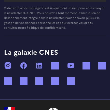
Votre adresse de messagerie est uniquement utilisée pour vous envoyer
la newsletter du CNES. Vous pouvez à tout moment utiliser le lien de
désabonnement intégré dans la newsletter. Pour en savoir plus sur la
gestion de vos données personnelles et pour exercer vos droits,
consultez notre Politique de confidentialité.
La galaxie CNES
Instagram
Facebook
LinkedIn
TikTok
YouTube
Twitch
Bluesky
Mastodon
X (ex Twitter)
WhatsApp
Spotify