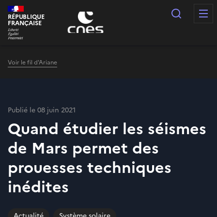
Panneau de gestion des cookies
Recherc
RÉPUBLIQUE
FRANÇAISE
Voir le fil d'Ariane
Publié le 08 juin 2021
Quand étudier les séismes
de Mars permet des
prouesses techniques
inédites
Actualité
Système solaire