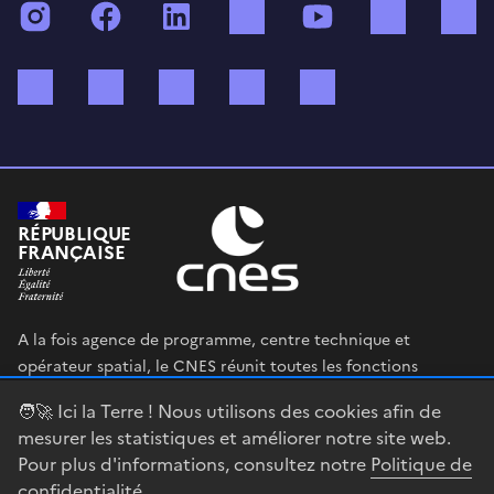
Instagram
Facebook
LinkedIn
TikTok
YouTube
Twitch
Bluesky
Mastodon
X (ex Twitter)
WhatsApp
Spotify
RÉPUBLIQUE
FRANÇAISE
A la fois agence de programme, centre technique et
opérateur spatial, le CNES réunit toutes les fonctions
permettant au gouvernement français de définir et mettre
🧑‍🚀 Ici la Terre ! Nous utilisons des cookies afin de
en œuvre sa stratégie spatiale.
mesurer les statistiques et améliorer notre site web.
Pour plus d'informations, consultez notre
Politique de
legifrance.gouv.fr
gouvernement.fr
confidentialité
.