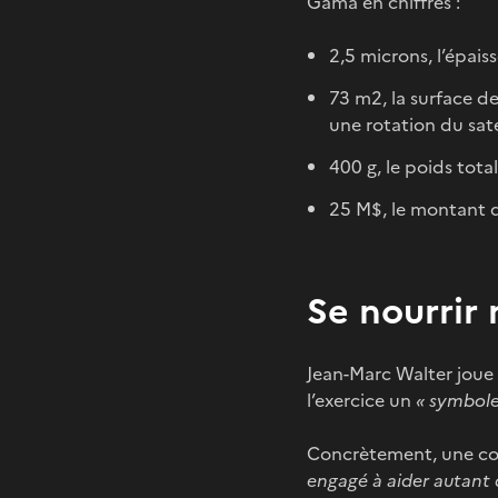
Gama en chiffres :
2,5 microns, l’épaiss
73 m2, la surface d
une rotation du satel
400 g, le poids total
25 M$, le montant 
Se nourrir
Jean-Marc Walter joue l
l’exercice un
« symbole
Concrètement, une con
engagé à aider autant