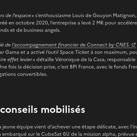
rs de l’espace »
s’enthousiasme Louis de Gouyon Matignon, 
réé en octobre 2020, l’entreprise a levé 2 M€ pour accélére
onds et de business angels.
cié de
l’accompagnement financier de Connect by CNES.
ar Gama et a activé l’outil Space Ticket à son maximum, pou
re effet levier »
détaille Véronique de la Casa, responsabl
 fois la décision prise, c’est BPI France, avec le fonds Fr
gations convertibles.
conseils mobilisés
jeune équipe vient d’achever une étape délicate, avec l’in
a embarqué sur le CubeSat 6U de la mission alpha, prévue 