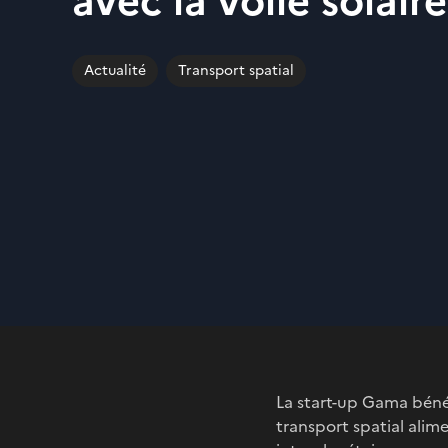
avec la voile solai
Actualité
Transport spatial
La start-up Gama bénéf
transport spatial alim