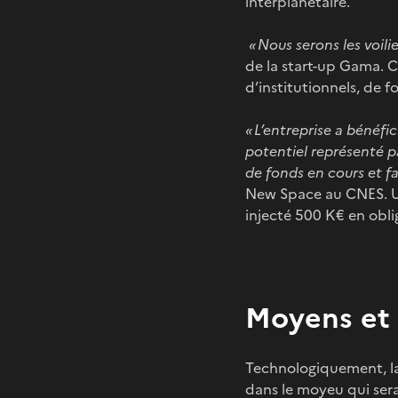
interplanétaire.
« Nous serons les voilie
de la start-up Gama. C
d’institutionnels, de f
« L’entreprise a bénéfi
potentiel représenté p
de fonds en cours et fai
New Space au CNES. Une
injecté 500 K€ en obli
Moyens et 
Technologiquement, la 
dans le moyeu qui ser