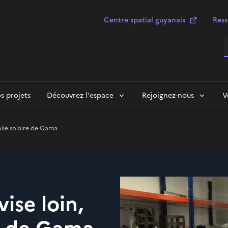
Centre spatial guyanais
Ress
R
s projets
Découvrez l'espace
Rejoignez-nous
V
oile solaire de Gama
se loin,