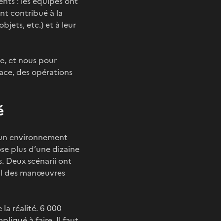
nts : les équipes ont
ont contribué à la
jets, etc.) et à leur
re, et nous pour
pace, des opérations
é
ni un environnement
ose plus d’une dizaine
s. Deux scénarii ont
cul des manœuvres
 la réalité. 6 000
liqué à faire. Il faut