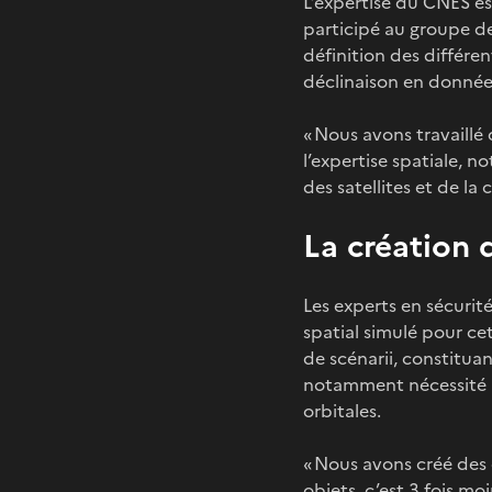
L’expertise du CNES es
participé au groupe de 
définition des différe
déclinaison en donnée
« Nous avons travaillé 
l’expertise spatiale, 
des satellites et de la
La création 
Les experts en sécurit
spatial simulé pour ce
de scénarii, constitua
notamment nécessité u
orbitales.
« Nous avons créé des o
objets, c’est 3 fois mo