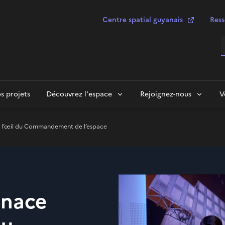
Centre spatial guyanais
Ress
R
s projets
Découvrez l'espace
Rejoignez-nous
V
us l’œil du Commandement de l’espace
enace