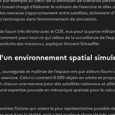
t par exemple au cœur de la définition de scénarios pertine
travail chargé d’élaborer le scénario de l’exercice et elles 
ntes menaces (rapprochement entre satellites, évitement d’ob
s techniques dans l’environnement de simulation.
de façon très étroite avec le CDE, eux pour la partie militai
notamment pour tout ce qui relève de la surveillance de l’es
 conduite des missions », explique Vincent Schaeffer.
d'un environnement spatial simul
é, sauvegarde et maîtrise de l’espace ont par ailleurs four
t exercice. Celui-ci contient 6 000 objets en orbite et prop
nt chacun une menace pour des satellites nationaux et allié
ne expertise poussée en mécanique spatiale pour le cal
rbites fictives qui soient le plus représentative possible de
ins que dans la réalité, mais c’est quelque chose de très comp