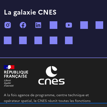
La galaxie CNES
Instagram
Facebook
LinkedIn
TikTok
YouTube
Twitch
Bluesky
Mastodon
X (ex Twitter)
WhatsApp
Spotify
RÉPUBLIQUE
FRANÇAISE
A la fois agence de programme, centre technique et
opérateur spatial, le CNES réunit toutes les fonctions
permettant au gouvernement français de définir et mettre