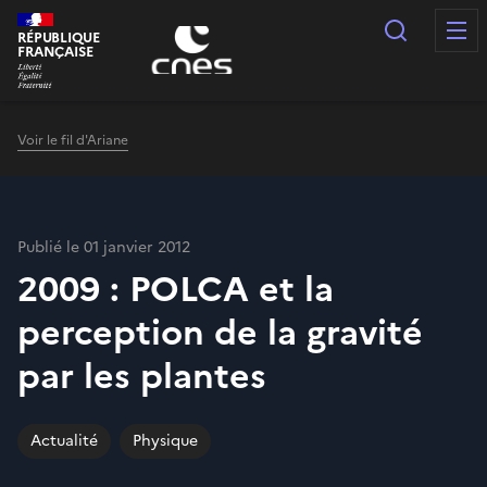
Panneau de gestion des cookies
Recherc
RÉPUBLIQUE
FRANÇAISE
Voir le fil d'Ariane
Publié le 01 janvier 2012
2009 : POLCA et la
perception de la gravité
par les plantes
Actualité
Physique