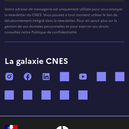
Votre adresse de messagerie est uniquement utilisée pour vous envoyer
la newsletter du CNES. Vous pouvez à tout moment utiliser le lien de
désabonnement intégré dans la newsletter. Pour en savoir plus sur la
gestion de vos données personnelles et pour exercer vos droits,
consultez notre Politique de confidentialité.
La galaxie CNES
Instagram
Facebook
LinkedIn
TikTok
YouTube
Twitch
Bluesky
Mastodon
X (ex Twitter)
WhatsApp
Spotify