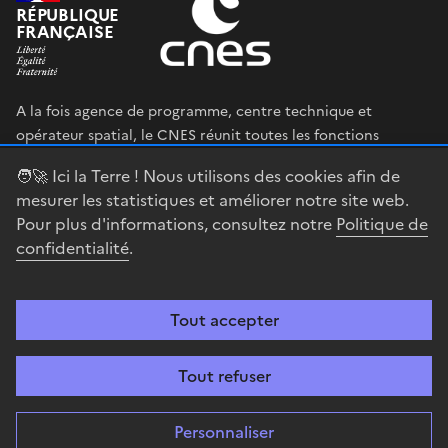
RÉPUBLIQUE
FRANÇAISE
A la fois agence de programme, centre technique et
opérateur spatial, le CNES réunit toutes les fonctions
permettant au gouvernement français de définir et mettre
🧑‍🚀 Ici la Terre ! Nous utilisons des cookies afin de
en œuvre sa stratégie spatiale.
mesurer les statistiques et améliorer notre site web.
Pour plus d'informations, consultez notre
Politique de
legifrance.gouv.fr
gouvernement.fr
confidentialité
.
service-public.fr
data.gouv.fr
Tout accepter
Accessibilité : partiellement conforme
Mentions légales
Politique de
confidentialité
Gestion des cookies
Contact
Centre spatial
Tout refuser
guyanais
Personnaliser
Sauf mention explicite de propriété intellectuelle détenue par des tiers,