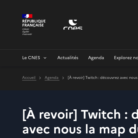
Panneau de gestion des cookies
RÉPUBLIQUE
FRANÇAISE
Le CNES
Actualités
Agenda
Explorez no
Accueil
Agenda
[À revoir] Twitch : découvrez avec nous
[À revoir] Twitch :
avec nous la map 