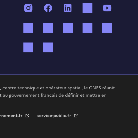
Instagram
Facebook
LinkedIn
TikTok
YouTube
Twitch
Threads
Bluesky
Mastodon
X (ex Twi
WhatsApp
Spotify
 centre technique et opérateur spatial, le CNES réunit
t au gouvernement français de définir et mettre en
rnement.fr
service-public.fr