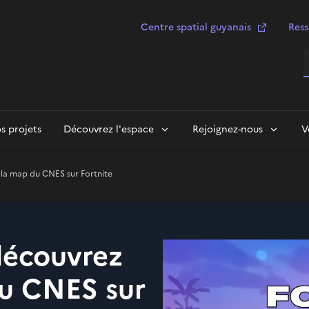
Centre spatial guyanais
Ress
R
s projets
Découvrez l'espace
Rejoignez-nous
V
 la map du CNES sur Fortnite
 découvrez
du CNES sur