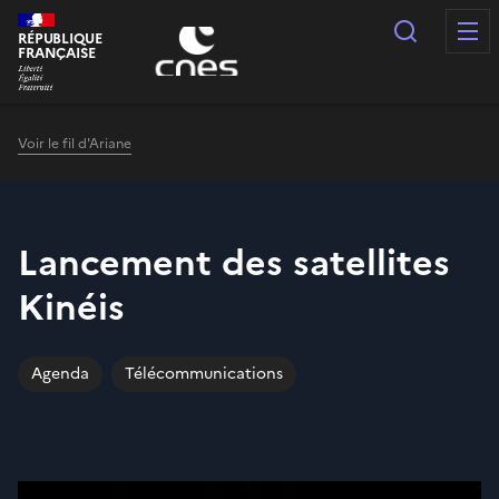
Panneau de gestion des cookies
Recherc
RÉPUBLIQUE
FRANÇAISE
Voir le fil d'Ariane
Lancement des satellites
Kinéis
Agenda
Télécommunications