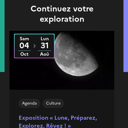
Continuez votre
exploration
Sam
Lun
Du
2025
au
2026
04
31
Oct
Aoû
Agenda
Culture
Exposition « Lune, Préparez,
Explorez, Rêvez ! »