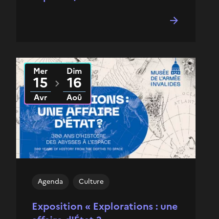
Mer
Dim
Du
2026
au
2026
15
16
Avr
Aoû
Agenda
Culture
Exposition « Explorations : une