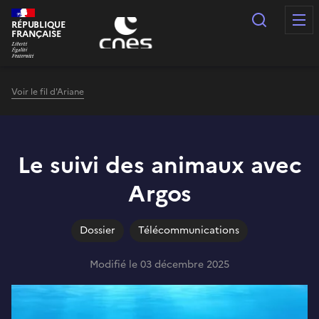
Panneau de gestion des cookies
Recherc
RÉPUBLIQUE
FRANÇAISE
Voir le fil d'Ariane
Le suivi des animaux avec
Argos
Dossier
Télécommunications
Modifié le 03 décembre 2025