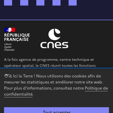
Bluesky
Mastodon
X (ex Twitter)
WhatsApp
Spotify
RÉPUBLIQUE
FRANÇAISE
A la fois agence de programme, centre technique et
opérateur spatial, le CNES réunit toutes les fonctions
permettant au gouvernement français de définir et mettre
🧑‍🚀 Ici la Terre ! Nous utilisons des cookies afin de
en œuvre sa stratégie spatiale.
mesurer les statistiques et améliorer notre site web.
Pour plus d'informations, consultez notre
Politique de
legifrance.gouv.fr
gouvernement.fr
confidentialité
.
service-public.fr
data.gouv.fr
Tout accepter