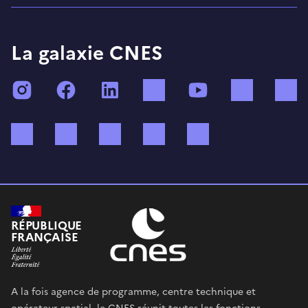
La galaxie CNES
Instagram
Facebook
LinkedIn
TikTok
YouTube
Twitch
Bluesky
Mastodon
X (ex Twitter)
WhatsApp
Spotify
RÉPUBLIQUE
FRANÇAISE
A la fois agence de programme, centre technique et