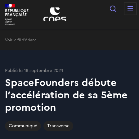
Panneau de gestion des cookies
Recherc
RÉPUBLIQUE
FRANÇAISE
Voir le fil d'Ariane
Publié le 18 septembre 2024
SpaceFounders débute
l’accélération de sa 5ème
promotion
Communiqué
Transverse