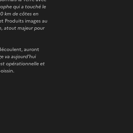
rophe qui a touché le
300 km de côtes en
et Produits images au
n, atout majeur pour
 découlent, auront
ge va aujourd’hui
 est opérationnelle et
oissin.