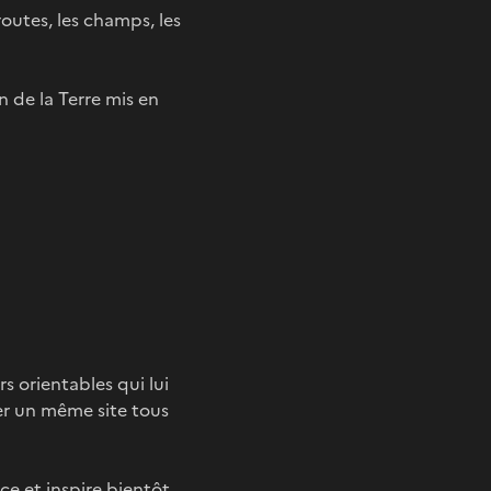
 routes, les champs, les
on de la Terre mis en
s orientables qui lui
ver un même site tous
ce et inspire bientôt