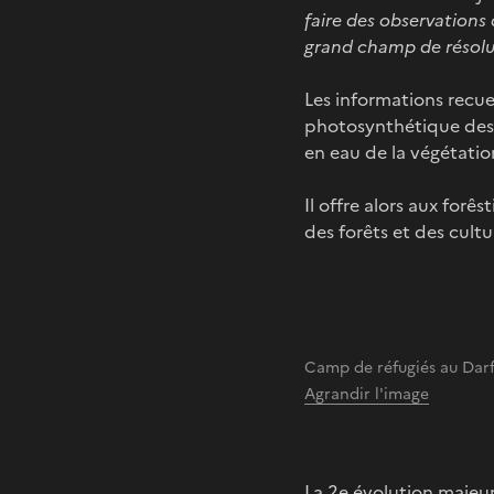
faire des observations
grand champ de résolut
Les informations recuei
photosynthétique des v
en eau de la végétatio
Il offre alors aux forês
des forêts et des cultu
Camp de réfugiés au Darf
Agrandir l'image
La 2e évolution majeur