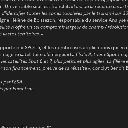
. Un véritable seuil est franchit. «
Lors de la récente catast
 d'identifier toutes les zones touchées par le tsunami sur 
igne Hélène de Boissezon, responsable du service Analyse 
ellite n'offre un tel compromis largeur de champ / résolutio
 vastes territoires.
»
apporté par SPOT-5, et les nombreuses applications qui en
magerie satellitaire d’émerger. «
La filiale Astrium-Spot Ima
es satellites Spot 6 et 7, plus petits et plus agiles. La filière
er son financement, preuve de sa réussite
», conclut Benoît B
s par l’ESA.
pés par Eumetsat.
llites sur Tchernobyl