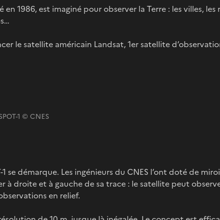
cé en 1986, est imaginé pour observer la Terre : les villes, les
es…
ncer le satellite américain Landsat, 1er satellite d’observati
e SPOT-1 © CNES
1 se démarque. Les ingénieurs du CNES l’ont doté de miroir
 à droite et à gauche de sa trace : le satellite peut obser
 observations en relief.
résolution de 10 m, jusque là inégalée. Le concept est effica