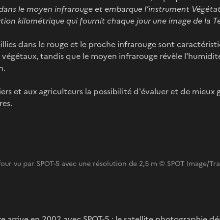
 dans le moyen infrarouge et embarque l’instrument Végéta
ion kilométrique qui fournit chaque jour une image de la Te
llies dans le rouge et le proche infrarouge sont caractéristi
égétaux, tandis que le moyen infrarouge révèle l'humidité
n.
tiers et aux agriculteurs la possibilité d'évaluer et de mieux 
res.
our vu par SPOT-5 avec une résolution de 2,5 m © SPOT Image/Tr
e arrive en 2002 avec SPOT-5 : le satellite photographie dé