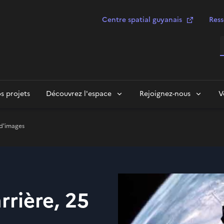
Centre spatial guyanais
Ress
R
s projets
Découvrez l'espace
Rejoignez-nous
V
 d'images
rrière, 25