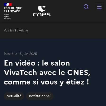
Panneau de gestion des cookies
Recherc
RÉPUBLIQUE
FRANÇAISE
Voir le fil d'Ariane
Publié le 15 juin 2025
En vidéo : le salon
VivaTech avec le CNES,
comme si vous y étiez !
Actualité
Institutionnel