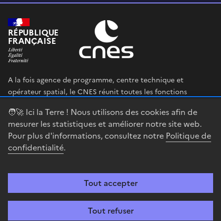
RÉPUBLIQUE
FRANÇAISE
A la fois agence de programme, centre technique et
opérateur spatial, le CNES réunit toutes les fonctions
permettant au gouvernement français de définir et mettre
🧑‍🚀 Ici la Terre ! Nous utilisons des cookies afin de
en œuvre sa stratégie spatiale.
mesurer les statistiques et améliorer notre site web.
Pour plus d'informations, consultez notre
Politique de
legifrance.gouv.fr
gouvernement.fr
confidentialité
.
service-public.fr
data.gouv.fr
Tout accepter
Accessibilité : partiellement conforme
Mentions légales
Politique de
confidentialité
Gestion des cookies
Contact
Centre spatial
Tout refuser