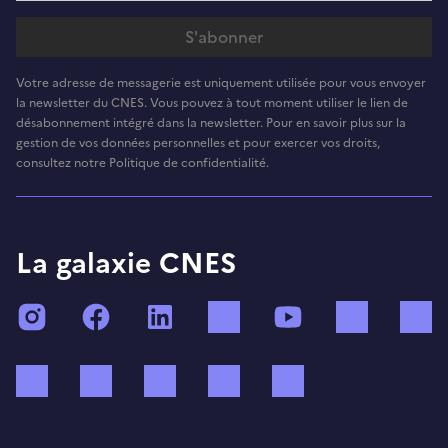
Votre adresse de messagerie est uniquement utilisée pour vous envoyer
la newsletter du CNES. Vous pouvez à tout moment utiliser le lien de
désabonnement intégré dans la newsletter. Pour en savoir plus sur la
gestion de vos données personnelles et pour exercer vos droits,
consultez notre Politique de confidentialité.
La galaxie CNES
Instagram
Facebook
LinkedIn
TikTok
YouTube
Twitch
Bluesky
Mastodon
X (ex Twitter)
WhatsApp
Spotify