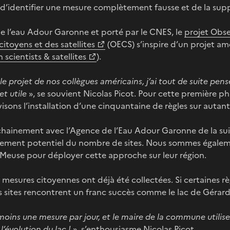
le d’identifier une mesure complètement fausse et de la sup
e l’eau Adour Garonne et porté par le CNES, le
projet Obse
itoyens et des satellites
(OECS) s’inspire d’un projet amér
 scientists & satellites
).
le projet de nos collègues américains, j’ai tout de suite pe
et utile
», se souvient Nicolas Picot. Pour cette première ph
isons l’installation d’une cinquantaine de règles sur autant 
hainement avec l’Agence de l’Eau Adour Garonne de la sui
ssement potentiel du nombre de sites. Nous sommes égale
 Meuse pour déployer cette approche sur leur région.
0 mesures citoyennes ont déjà été collectées. Si certaines r
 sites rencontrent un franc succès comme le lac de Gérard
ins une mesure par jour, et le maire de la commune utilis
l’évolution du lac !
», s’enthousiasme Nicolas Picot.