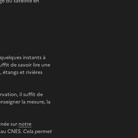
e du satellite en
quelques instants à
ffit de savoir lire une
, étangs et rivières
ation, il suffit de
nseigner la mesure, la
gnée sur
notre
l au CNES.
Cela permet