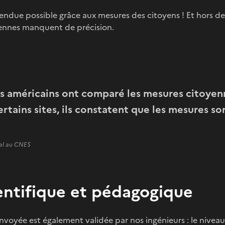
rendue possible grâce aux mesures des citoyens ! Et hors d
ennes manquent de précision.
s américains ont comparé les mesures citoyen
rtains sites, ils constatent que les mesures son
al au CNES
ientifique et pédagogique
oyée est également validée par nos ingénieurs : le niveau 