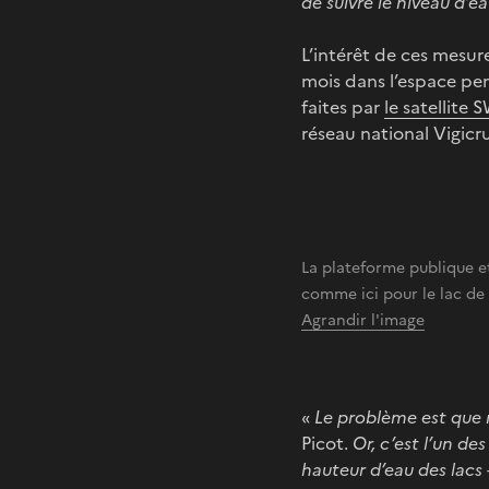
de suivre le niveau d’ea
L’intérêt de ces mesur
mois dans l’espace pe
faites par
le satellite
réseau national Vigicr
La plateforme publique et
comme ici pour le lac d
Agrandir l'image
«
Le problème est que 
Picot.
Or, c’est l’un de
hauteur d’eau des lacs 