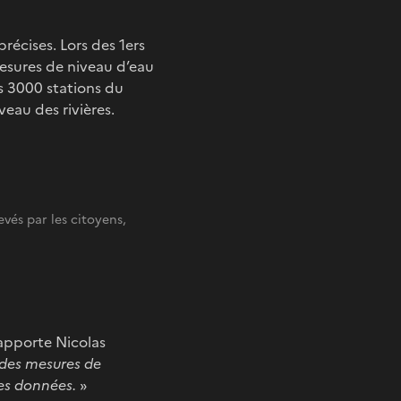
récises. Lors des 1ers
esures de niveau d’eau
s 3000 stations du
veau des rivières.
vés par les citoyens,
rapporte Nicolas
r des mesures de
ces données.
»