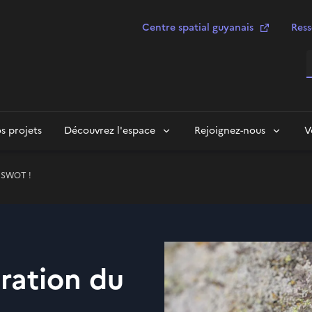
Centre spatial guyanais
Ress
R
s projets
Découvrez l'espace
Rejoignez-nous
V
te SWOT !
bration du