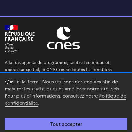
RÉPUBLIQUE
FRANÇAISE
A la fois agence de programme, centre technique et
opérateur spatial, le CNES réunit toutes les fonctions
permettant au gouvernement français de définir et mettre
🧑‍🚀 Ici la Terre ! Nous utilisons des cookies afin de
en œuvre sa stratégie spatiale.
mesurer les statistiques et améliorer notre site web.
Pour plus d'informations, consultez notre
Politique de
legifrance.gouv.fr
gouvernement.fr
confidentialité
.
service-public.fr
data.gouv.fr
Tout accepter
Accessibilité : partiellement conforme
Mentions légales
Politique de