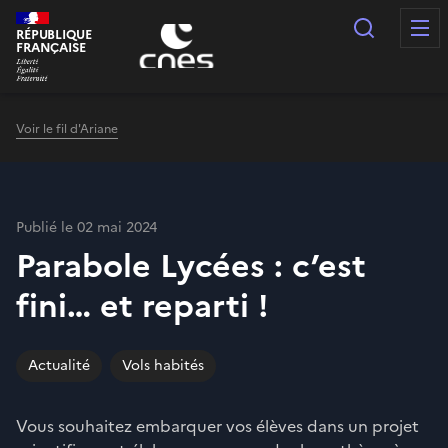
Panneau de gestion des cookies
Recherc
RÉPUBLIQUE
FRANÇAISE
Voir le fil d'Ariane
Publié le 02 mai 2024
Parabole Lycées : c’est
fini… et reparti !
Actualité
Vols habités
Vous souhaitez embarquer vos élèves dans un projet