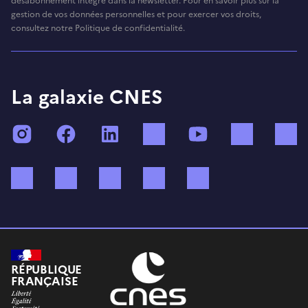
désabonnement intégré dans la newsletter. Pour en savoir plus sur la
gestion de vos données personnelles et pour exercer vos droits,
consultez notre Politique de confidentialité.
La galaxie CNES
Instagram
Facebook
LinkedIn
TikTok
YouTube
Twitch
Bluesky
Mastodon
X (ex Twitter)
WhatsApp
Spotify
RÉPUBLIQUE
FRANÇAISE