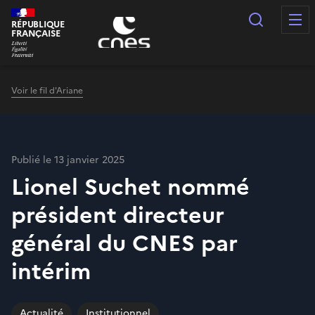
Panneau de gestion des cookies
Recherc
RÉPUBLIQUE
FRANÇAISE
Voir le fil d'Ariane
Publié le 13 janvier 2025
Lionel Suchet nommé
président directeur
général du CNES par
intérim
Actualité
Institutionnel