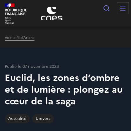
Panneau de gestion des cookies
Recherc
RÉPUBLIQUE
FRANÇAISE
Voir le fil d'Ariane
Publié le 07 novembre 2023
Euclid, les zones d’ombre
et de lumière : plongez au
cœur de la saga
Actualité
Univers