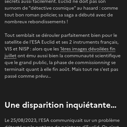
secrets aussi facilement. Euclid ne doit pas son
surnom de "détective cosmique" au hasard : comme
tout bon roman policier, sa saga a débuté avec de
nombreux rebondissements !
Tout semblait se dérouler parfaitement bien pour le
satellite de l'ESA Euclid et ses 2 instruments français,
VIS et NISP : alors que les
1ères images dévoilées fin
juillet
ont ému aussi bien la communauté scientifique
que le grand public, la phase de
commissionning
se
terminait quant à elle fin août. Mais tout ne s'est pas
passé comme prévu…
Une disparition inquiétante…
Le 25/08/2023, l'ESA communiquait sur un problème
détecté sur le système de pointage d'
Euclid
. Or, c'est