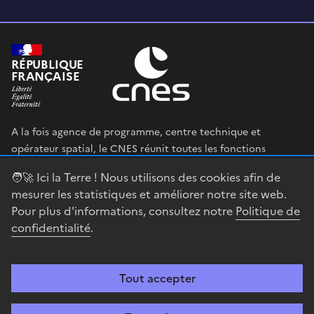
RÉPUBLIQUE
FRANÇAISE
A la fois agence de programme, centre technique et
opérateur spatial, le CNES réunit toutes les fonctions
permettant au gouvernement français de définir et mettre
🧑‍🚀 Ici la Terre ! Nous utilisons des cookies afin de
en œuvre sa stratégie spatiale.
mesurer les statistiques et améliorer notre site web.
Pour plus d'informations, consultez notre
Politique de
legifrance.gouv.fr
gouvernement.fr
confidentialité
.
service-public.fr
data.gouv.fr
Tout accepter
Accessibilité : partiellement conforme
Mentions légales
Politique de
confidentialité
Gestion des cookies
Contact
Centre spatial