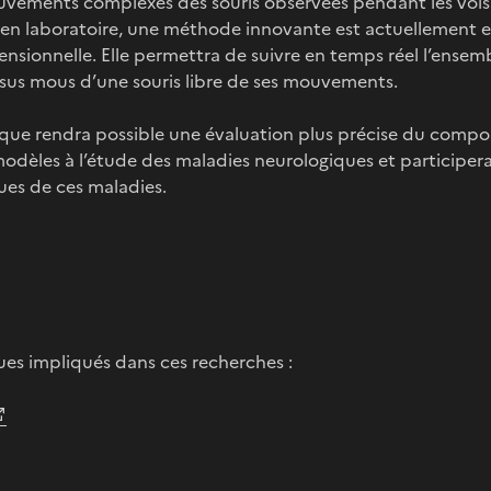
uvements complexes des souris observées pendant les vols 
en laboratoire, une méthode innovante est actuellement 
ensionnelle. Elle permettra de suivre en temps réel l’ens
ssus mous d’une souris libre de ses mouvements.
hnique rendra possible une évaluation plus précise du com
modèles à l’étude des maladies neurologiques et participera
ues de ces maladies.
ques impliqués dans ces recherches :