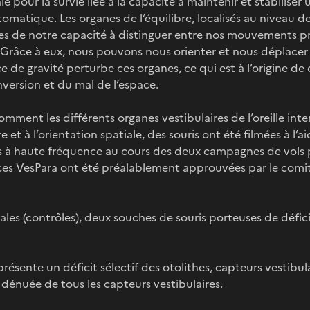
le pour la survie liée à la capacité à maintenir et stabilis
omatique. Les organes de l’équilibre, localisés au niveau de 
s de notre capacité à distinguer entre nos mouvements p
Grâce à eux, nous pouvons nous orienter et nous déplacer 
e de gravité perturbe ces organes, ce qui est à l’origine de
inversion et du mal de l’espace.
ment les différents organes vestibulaires de l’oreille inter
 et à l’orientation spatiale, des souris ont été filmées à l’a
 à haute fréquence au cours des deux campagnes de vols
nces VesPara ont été préalablement approuvées par le comit
ales (contrôles), deux souches de souris porteuses de défici
sente un déficit sélectif des otolithes, capteurs vestibulai
t dénuée de tous les capteurs vestibulaires.