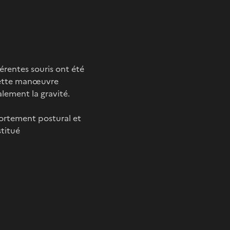
érentes souris ont été
 Cette manœuvre
lement la gravité.
portement postural et
stitué