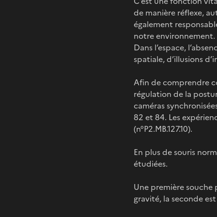
C’est une fonction vita
de manière réflexe, aut
également responsable
notre environnement. 
Dans l’espace, l’absenc
spatiale, d’illusions d’
Afin de comprendre com
régulation de la posture
caméras synchronisées
82 et 84. Les expérie
(n°P2.MB.127.10).
En plus de souris norm
étudiées.
Une première souche pré
gravité, la seconde es