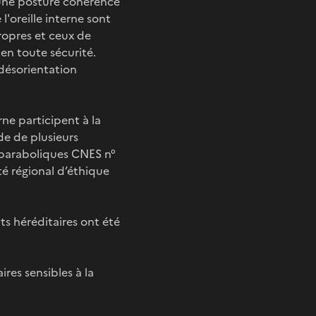
er une posture cohérence
l'oreille interne sont
ropres et ceux de
en toute sécurité.
 désorientation
ne participent à la
ide de plusieurs
 paraboliques CNES n°
é régional d’éthique
ts héréditaires ont été
res sensibles à la