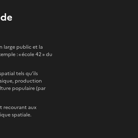
 de
 large public et la
xemple : « école 42 » du
atial tels qu’ils
usique, production
ulture populaire (par
et recourant aux
fique spatiale.