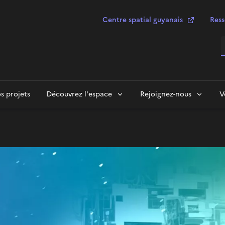
Centre spatial guyanais
Ress
R
s projets
Découvrez l'espace
Rejoignez-nous
V