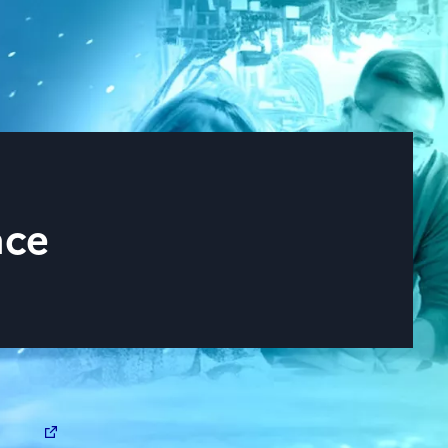
ace
ation