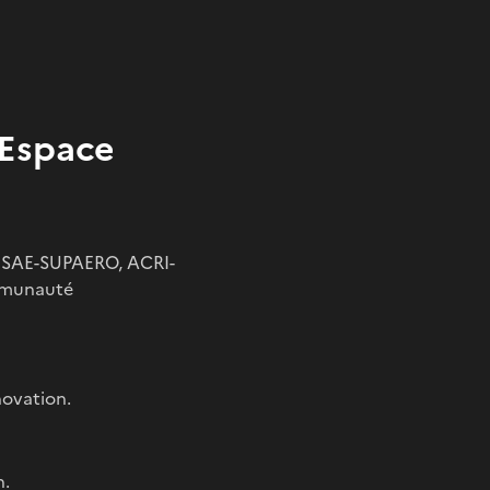
'Espace
 : ISAE-SUPAERO, ACRI-
ommunauté
novation.
n.