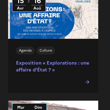
15
16
Avr
Aoû
Agenda
Culture
Exposition « Explorations : une
affaire d'État ? »
Mar
Dim
Du
2026
au
2026