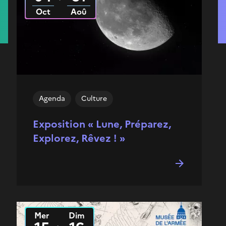
Oct
Aoû
Agenda
Culture
Exposition « Lune, Préparez,
Explorez, Rêvez ! »
Mer
Dim
Du
2026
au
2026