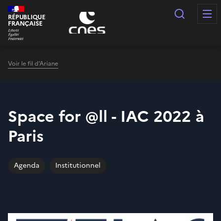
Panneau de gestion des cookies
Recherc
RÉPUBLIQUE
FRANÇAISE
Voir le fil d'Ariane
Space for @ll - IAC 2022 à
Paris
Agenda
Institutionnel