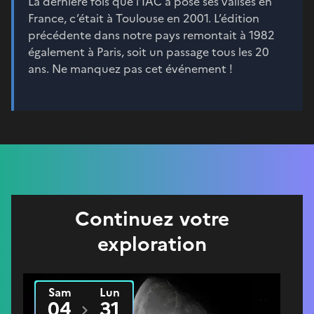
La dernière fois que l’IAC a posé ses valises en
France, c’était à Toulouse en 2001. L’édition
précédente dans notre pays remontait à 1982
également à Paris, soit un passage tous les 20
ans. Ne manquez pas cet événement !
Continuez votre
exploration
Sam
Lun
Du
2025
au
2026
04
31