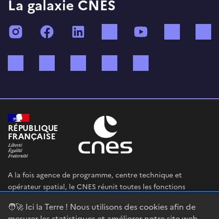
La galaxie CNES
Instagram
Facebook
LinkedIn
TikTok
YouTube
Twitch
Bluesky
Mastodon
X (ex Twitter)
WhatsApp
Spotify
RÉPUBLIQUE
FRANÇAISE
A la fois agence de programme, centre technique et
opérateur spatial, le CNES réunit toutes les fonctions
permettant au gouvernement français de définir et mettre
🧑‍🚀 Ici la Terre ! Nous utilisons des cookies afin de
en œuvre sa stratégie spatiale.
mesurer les statistiques et améliorer notre site web.