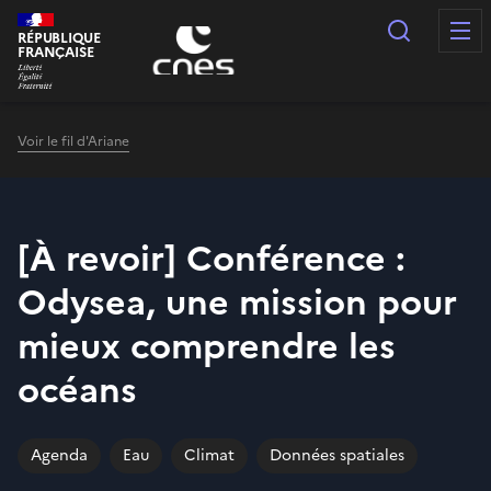
Panneau de gestion des cookies
Recherc
RÉPUBLIQUE
FRANÇAISE
Voir le fil d'Ariane
[À revoir] Conférence :
Odysea, une mission pour
mieux comprendre les
océans
Agenda
Eau
Climat
Données spatiales