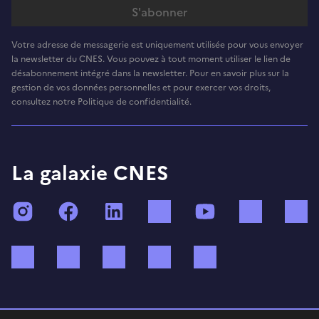
Votre adresse de messagerie est uniquement utilisée pour vous envoyer
la newsletter du CNES. Vous pouvez à tout moment utiliser le lien de
désabonnement intégré dans la newsletter. Pour en savoir plus sur la
gestion de vos données personnelles et pour exercer vos droits,
consultez notre Politique de confidentialité.
La galaxie CNES
Instagram
Facebook
LinkedIn
TikTok
YouTube
Twitch
Bluesky
Mastodon
X (ex Twitter)
WhatsApp
Spotify