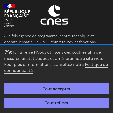
RÉPUBLIQUE
FRANÇAISE
A la fois agence de programme, centre technique et
opérateur spatial, le CNES réunit toutes les fonctions
permettant au gouvernement français de définir et mettre
🧑‍🚀 Ici la Terre ! Nous utilisons des cookies afin de
en œuvre sa stratégie spatiale.
mesurer les statistiques et améliorer notre site web.
Pour plus d'informations, consultez notre
Politique de
legifrance.gouv.fr
gouvernement.fr
confidentialité
.
service-public.fr
data.gouv.fr
Tout accepter
Accessibilité : partiellement conforme
Mentions légales
Politique de
confidentialité
Gestion des cookies
Contact
Centre spatial
Tout refuser
guyanais