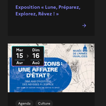
Exposition « Lune, Préparez,
Explorez, Rêvez ! »
Mer
Dim
Du
2026
au
2026
15
16
Avr
Aoû
Agenda
Culture