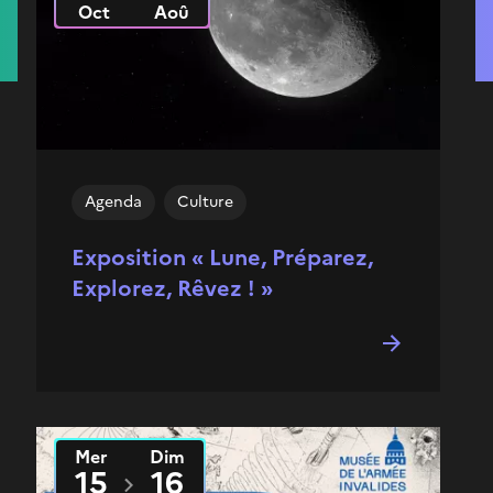
Oct
Aoû
Agenda
Culture
Exposition « Lune, Préparez,
Explorez, Rêvez ! »
Mer
Dim
Du
2026
au
2026
15
16