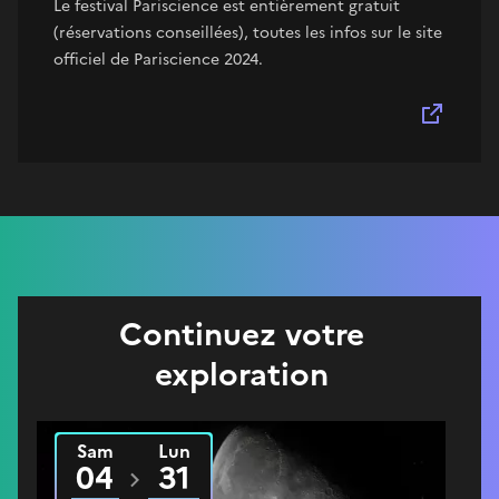
Le festival Pariscience est entièrement gratuit
(réservations conseillées), toutes les infos sur le site
officiel de Pariscience 2024.
Continuez votre
exploration
Sam
Lun
Du
2025
au
2026
04
31