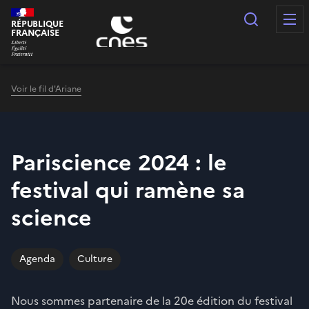
Panneau de gestion des cookies
Recherc
RÉPUBLIQUE
FRANÇAISE
Voir le fil d'Ariane
Pariscience 2024 : le
festival qui ramène sa
science
Agenda
Culture
Nous sommes partenaire de la 20e édition du festival