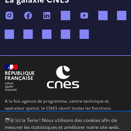
Instagram
Facebook
LinkedIn
TikTok
YouTube
Twitch
Bluesky
Mastodon
X (ex Twitter)
WhatsApp
Spotify
RÉPUBLIQUE
FRANÇAISE
A la fois agence de programme, centre technique et
opérateur spatial, le CNES réunit toutes les fonctions
permettant au gouvernement français de définir et mettre
🧑‍🚀 Ici la Terre ! Nous utilisons des cookies afin de
en œuvre sa stratégie spatiale.
mesurer les statistiques et améliorer notre site web.