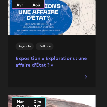
Avr
Aoû
Agenda
Culture
Exposition « Explorations : une
affaire d'État ? »
Mar
Dim
Du
2026
au
2026