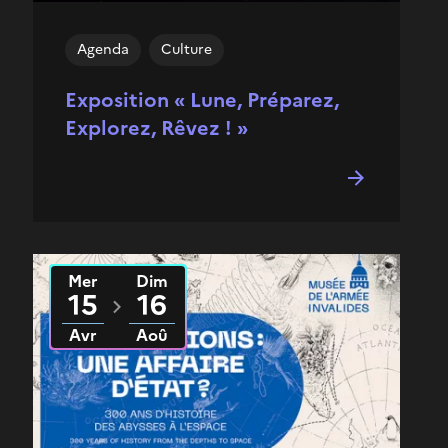
Agenda
Culture
Exposition « Lune, Préparez,
Explorez, Rêvez ! »
Mer
Dim
Du
2026
au
2026
15
16
Avr
Aoû