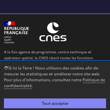
RÉPUBLIQUE
FRANÇAISE
A la fois agence de programme, centre technique et
opérateur spatial, le CNES réunit toutes les fonctions
permettant au gouvernement français de définir et mettre
🧑‍🚀 Ici la Terre ! Nous utilisons des cookies afin de
en œuvre sa stratégie spatiale.
mesurer les statistiques et améliorer notre site web.
Pour plus d'informations, consultez notre
Politique de
legifrance.gouv.fr
gouvernement.fr
confidentialité
.
service-public.fr
data.gouv.fr
Tout accepter
Accessibilité : partiellement conforme
Mentions légales
Politique de