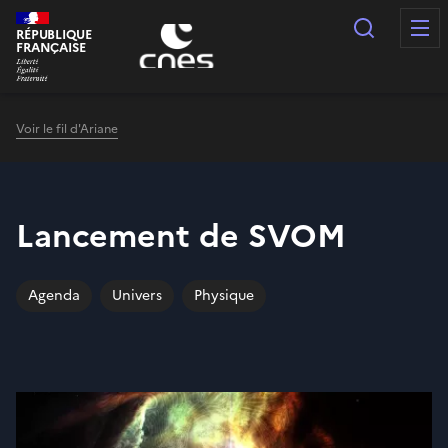
Panneau de gestion des cookies
Recherc
RÉPUBLIQUE
FRANÇAISE
Voir le fil d'Ariane
Lancement de SVOM
Agenda
Univers
Physique