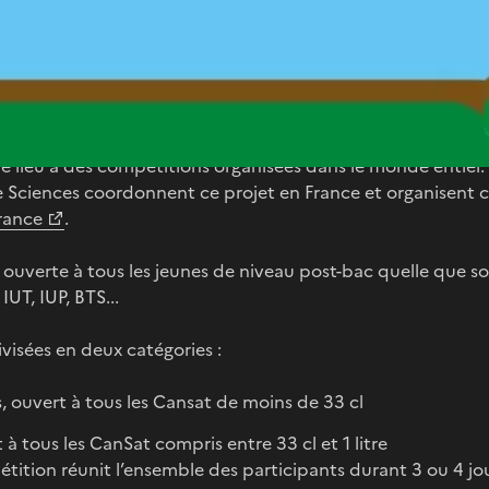
t-bac
e lieu à des compétitions organisées dans le monde entier
te Sciences coordonnent ce projet en France et organisent
rance
.
uverte à tous les jeunes de niveau post-bac quelle que soit 
IUT, IUP, BTS...
ivisées en deux catégories :
s, ouvert à tous les Cansat de moins de 33 cl
 à tous les CanSat compris entre 33 cl et 1 litre
étition réunit l’ensemble des participants durant 3 ou 4 jo