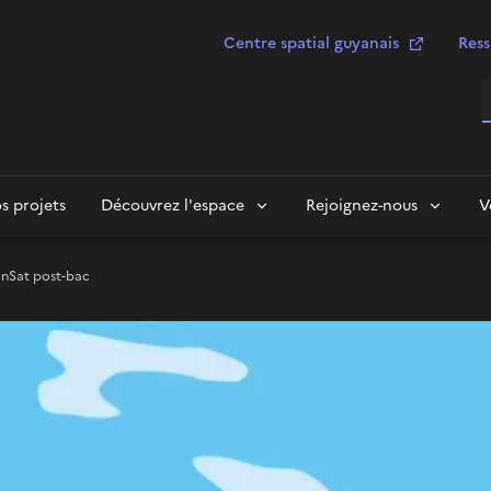
Centre spatial guyanais
Ress
R
s projets
Découvrez l'espace
Rejoignez-nous
V
nSat post-bac