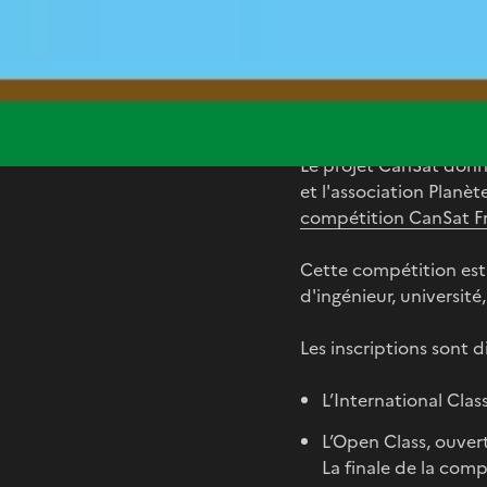
CanSat pos
Le projet CanSat donn
et l'association Planè
compétition CanSat F
Cette compétition est o
d'ingénieur, université, 
Les inscriptions sont d
L’International Clas
L’Open Class, ouvert
La finale de la comp