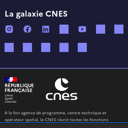
La galaxie CNES
Instagram
Facebook
LinkedIn
TikTok
YouTube
Twitch
Bluesky
Mastodon
X (ex Twitter)
WhatsApp
Spotify
RÉPUBLIQUE
FRANÇAISE
A la fois agence de programme, centre technique et
opérateur spatial, le CNES réunit toutes les fonctions
permettant au gouvernement français de définir et mettre