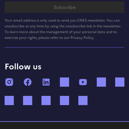
Your email address is only used to send you CNES newsletter. You can
unsubscribe at any time by using the unsubscribe link in the newsletter.
To learn more about the management of your personal data and to
exercise your rights, please refer to our Privacy Policy.
Follow us
Instagram
Facebook
LinkedIn
TikTok
YouTube
Twitch
Bluesky
Mastodon
X (ex Twitter)
WhatsApp
Spotify