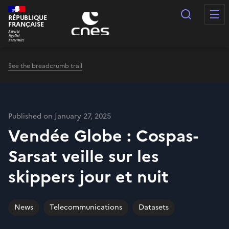
Cookies management panel
Search
RÉPUBLIQUE
FRANÇAISE
See the breadcrumb trail
Published on January 27, 2025
Vendée Globe : Cospas-
Sarsat veille sur les
skippers jour et nuit
News
Telecommunications
Datasets