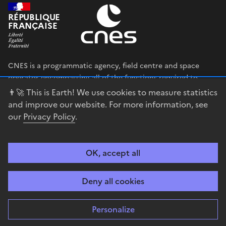
RÉPUBLIQUE
FRANÇAISE
CNES is a programmatic agency, field centre and space
operator encompassing all of the functions required to
shape and execute the French government’s space strategy,
👨‍🚀 This is Earth! We use cookies to measure statistics
and to deploy public policies that rely on the space sector.
and improve our website. For more information, see
our
Privacy Policy
.
legifrance.gouv.fr
gouvernement.fr
service-public.fr
data.gouv.fr
OK, accept all
Accessibility
Legal notices
Privacy policy
Cookie management
Deny all cookies
Contact
Guiana Space Centre
Personalize
Sauf mention explicite de propriété intellectuelle détenue par des tiers,
les contenus de ce site sont proposés sous
Licence Etalab-2.0