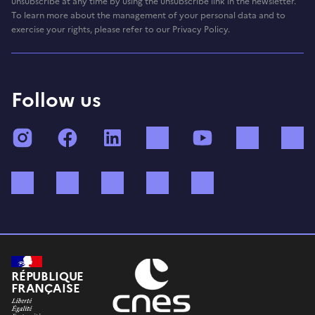
unsubscribe at any time by using the unsubscribe link in the newsletter.
To learn more about the management of your personal data and to
exercise your rights, please refer to our Privacy Policy.
Follow us
Instagram
Facebook
LinkedIn
TikTok
YouTube
Twitch
Bluesky
Mastodon
X (ex Twitter)
WhatsApp
Spotify
RÉPUBLIQUE
FRANÇAISE