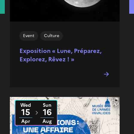
Event
Culture
Exposition « Lune, Préparez,
Explorez, Rêvez ! »
Wed
Sun
From
2026
to
2026
15
16
Apr
Aug