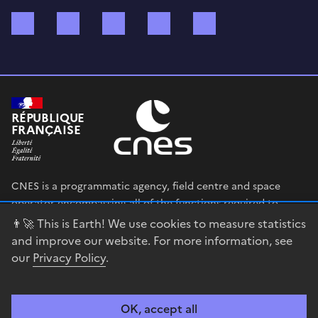
Bluesky
Mastodon
X (ex Twitter)
WhatsApp
Spotify
RÉPUBLIQUE
FRANÇAISE
CNES is a programmatic agency, field centre and space
operator encompassing all of the functions required to
shape and execute the French government’s space strategy,
👨‍🚀 This is Earth! We use cookies to measure statistics
and to deploy public policies that rely on the space sector.
and improve our website. For more information, see
our
Privacy Policy
.
legifrance.gouv.fr
gouvernement.fr
service-public.fr
data.gouv.fr
OK, accept all