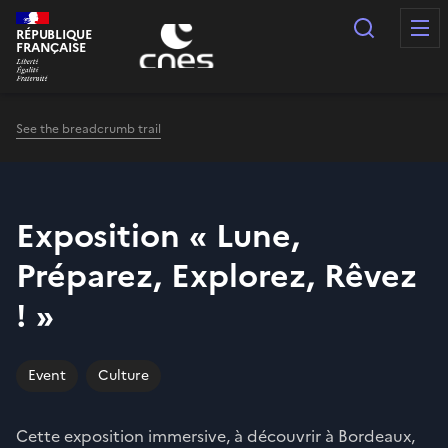
Cookies management panel
Search
RÉPUBLIQUE
FRANÇAISE
See the breadcrumb trail
Exposition « Lune,
Préparez, Explorez, Rêvez
! »
Event
Culture
Cette exposition immersive, à découvrir à Bordeaux,