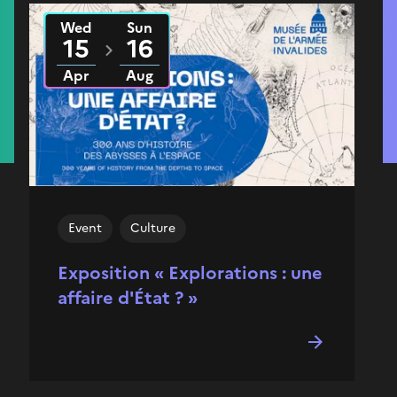
Wed
Sun
From
2026
to
2026
15
16
Apr
Aug
Event
Culture
Exposition « Explorations : une
affaire d'État ? »