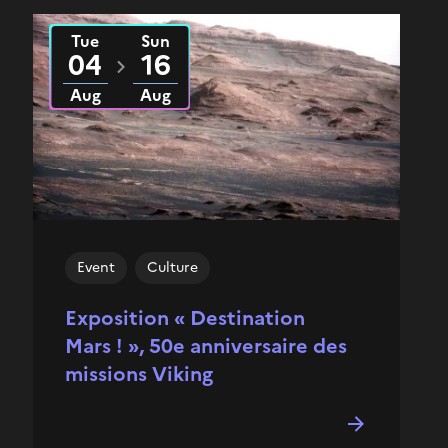
Tue
Sun
From
2026
to
2026
04
16
Aug
Aug
Event
Culture
Exposition « Destination
Mars ! », 50e anniversaire des
missions Viking