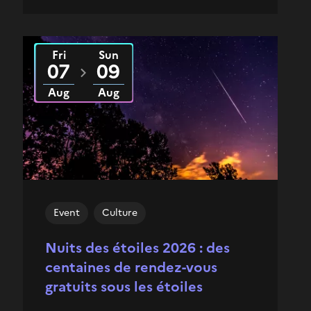
Fri
Sun
From
2026
to
2026
07
09
Aug
Aug
Event
Culture
Nuits des étoiles 2026 : des
centaines de rendez-vous
gratuits sous les étoiles