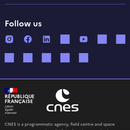
Follow us
Instagram
Facebook
LinkedIn
TikTok
YouTube
Twitch
Bluesky
Mastodon
X (ex Twitter)
WhatsApp
Spotify
RÉPUBLIQUE
FRANÇAISE
CNES is a programmatic agency, field centre and space