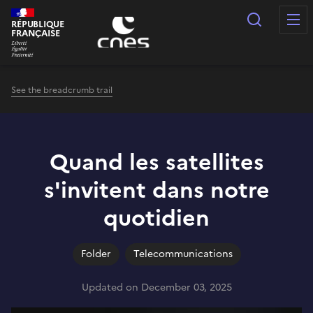
Cookies management panel
Search
RÉPUBLIQUE
FRANÇAISE
See the breadcrumb trail
Quand les satellites
s'invitent dans notre
quotidien
Folder
Telecommunications
Updated on December 03, 2025