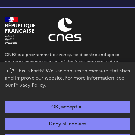
RÉPUBLIQUE
FRANÇAISE
CNES is a programmatic agency, field centre and space
operator encompassing all of the functions required to
shape and execute the French government’s space strategy,
👨‍🚀 This is Earth! We use cookies to measure statistics
and to deploy public policies that rely on the space sector.
and improve our website. For more information, see
our
Privacy Policy
.
legifrance.gouv.fr
gouvernement.fr
service-public.fr
data.gouv.fr
OK, accept all
Accessibility
Legal notices
Privacy policy
Cookie management
Deny all cookies
Contact
Guiana Space Centre