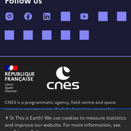
Follow us
Instagram
Facebook
LinkedIn
TikTok
YouTube
Twitch
Bluesky
Mastodon
X (ex Twitter)
WhatsApp
Spotify
RÉPUBLIQUE
FRANÇAISE
CNES is a programmatic agency, field centre and space
operator encompassing all of the functions required to
shape and execute the French government’s space strategy,
👨‍🚀 This is Earth! We use cookies to measure statistics
and to deploy public policies that rely on the space sector.
and improve our website. For more information, see