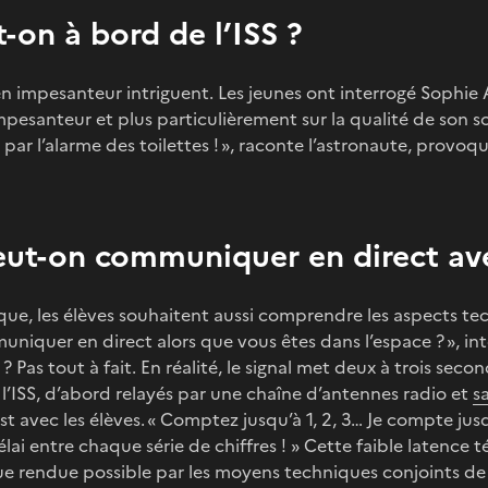
on à bord de l’ISS ?
en impesanteur intriguent. Les jeunes ont interrogé Sophie 
pesanteur et plus particulièrement sur la qualité de son som
t par l’alarme des toilettes ! », raconte l’astronaute, provoqu
t-on communiquer en direct ave
ique, les élèves souhaitent aussi comprendre les aspects 
muniquer en direct alors que vous êtes dans l’espace ? », in
? Pas tout à fait. En réalité, le signal met deux à trois seco
’ISS, d’abord relayés par une chaîne d’antennes radio et
sa
st avec les élèves. « Comptez jusqu’à 1, 2, 3… Je compte jusq
ai entre chaque série de chiffres ! » Cette faible latence 
e rendue possible par les moyens techniques conjoints de 