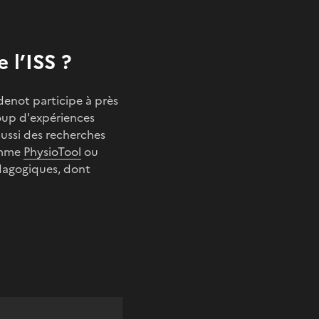
 l’ISS ?
denot participe à près
coup d'expériences
ussi des recherches
comme
PhysioTool
ou
dagogiques, dont