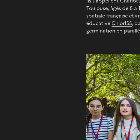
Ils s’appellent Charlot
Toulouse, âgés de 8 à 
spatiale française et «
éducative
ChlorISS
, d
germination en parall