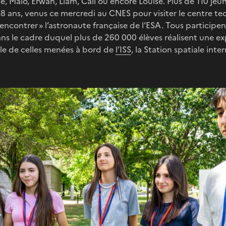
te, Malo, Erwan, Liam, Cali ou encore Louise. Plus de 110 je
18 ans, venus ce mercredi au CNES pour visiter le centre t
 rencontrer » l’astronaute française de l’ESA. Tous participen
ans le cadre duquel plus de 260 000 élèves réalisent une e
èle de celles menées à bord de
l’ISS
, la Station spatiale inte