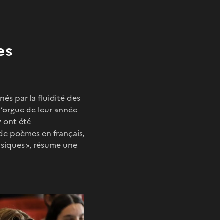
es
és par la fluidité des
d’orgue de leur année
y ont été
n de poèmes en français,
siques », résume une