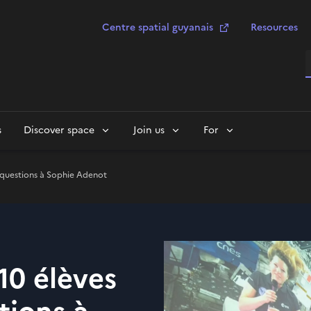
Centre spatial guyanais
Resources
S
s
Discover space
Join us
For
rs questions à Sophie Adenot
110 élèves