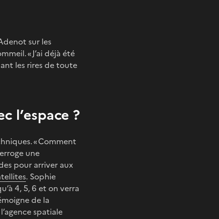
Adenot sur les
meil. « J’ai déjà été
ant les rires de toute
c l’espace ?
techniques. « Comment
terroge une
ndes pour arriver aux
tellites
. Sophie
u’à 4, 5, 6 et on verra
témoigne de la
l’agence spatiale