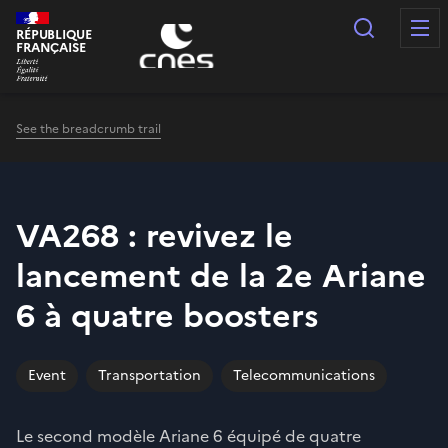
Cookies management panel
Search
RÉPUBLIQUE
FRANÇAISE
See the breadcrumb trail
VA268 : revivez le
lancement de la 2e Ariane
6 à quatre boosters
Event
Transportation
Telecommunications
Le second modèle Ariane 6 équipé de quatre