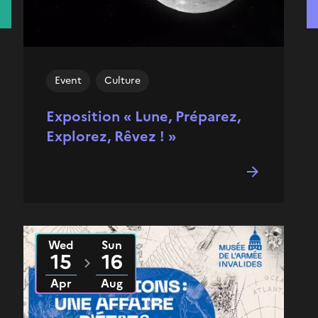
Event
Culture
Exposition « Lune, Préparez,
Explorez, Rêvez ! »
Wed
Sun
From
2026
to
2026
15
16
Apr
Aug