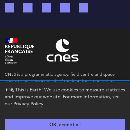
Bluesky
Mastodon
X (ex Twitter)
WhatsApp
Spotify
RÉPUBLIQUE
FRANÇAISE
CNES is a programmatic agency, field centre and space
operator encompassing all of the functions required to
shape and execute the French government’s space strategy,
👨‍🚀 This is Earth! We use cookies to measure statistics
and to deploy public policies that rely on the space sector.
and improve our website. For more information, see
our
Privacy Policy
.
legifrance.gouv.fr
gouvernement.fr
service-public.fr
data.gouv.fr
OK, accept all